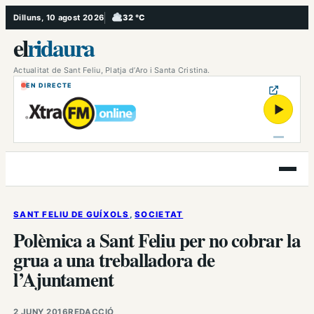
Vés
Dilluns, 10 agost 2026
32 °C
, Ennuvolat
al
el
ridaura
contingut
Actualitat de Sant Feliu, Platja d’Aro i Santa Cristina.
EN DIRECTE
▶
Obre
el
menú
SANT FELIU DE GUÍXOLS
, 
SOCIETAT
Polèmica a Sant Feliu per no cobrar la
grua a una treballadora de
l’Ajuntament
2 JUNY 2016
REDACCIÓ