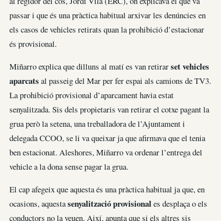
al regidor del cos, Jordi Vilà (ERC), on explicava el que va
passar i que és una pràctica habitual arxivar les denúncies en
els casos de vehicles retirats quan la prohibició d’estacionar
és provisional.
set vehicles
Miñarro explica que dilluns al matí es van retirar
aparcats
al passeig del Mar per fer espai als camions de TV3.
La prohibició provisional d’aparcament havia estat
senyalitzada. Sis dels propietaris van retirar el cotxe pagant la
grua però la setena, una treballadora de l’Ajuntament i
delegada CCOO, se li va queixar ja que afirmava que el tenia
ben estacionat. Aleshores, Miñarro va ordenar l’entrega del
vehicle a la dona sense pagar la grua.
El cap afegeix que aquesta és una pràctica habitual ja que, en
senyalització provisional
ocasions, aquesta
es desplaça o els
conductors no la veuen. Així, apunta que si els altres sis