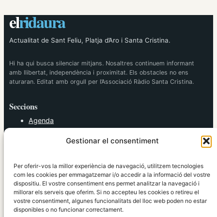
el
ridaura
Actualitat de Sant Feliu, Platja d’Aro i Santa Cristina.
Hi ha qui busca silenciar mitjans. Nosaltres continuem informant
amb llibertat, independència i proximitat. Els obstacles no ens
aturaran. Editat amb orgull per l’Associació Ràdio Santa Cristina.
Seccions
Agenda
Cultura
Gestionar el consentiment
Diversos
Esports
Política
Per oferir-vos la millor experiència de navegació, utilitzem tecnologies
Societat
com les cookies per emmagatzemar i/o accedir a la informació del vostre
dispositiu. El vostre consentiment ens permet analitzar la navegació i
Tendències
millorar els serveis que oferim. Si no accepteu les cookies o retireu el
vostre consentiment, algunes funcionalitats del lloc web poden no estar
elRidaura.com
disponibles o no funcionar correctament.