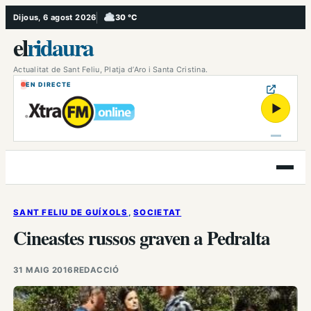
Vés
Dijous, 6 agost 2026
30 °C
, Ennuvolat
al
el
ridaura
contingut
Actualitat de Sant Feliu, Platja d’Aro i Santa Cristina.
EN DIRECTE
▶
Obre
el
menú
SANT FELIU DE GUÍXOLS
, 
SOCIETAT
Cineastes russos graven a Pedralta
31 MAIG 2016
REDACCIÓ