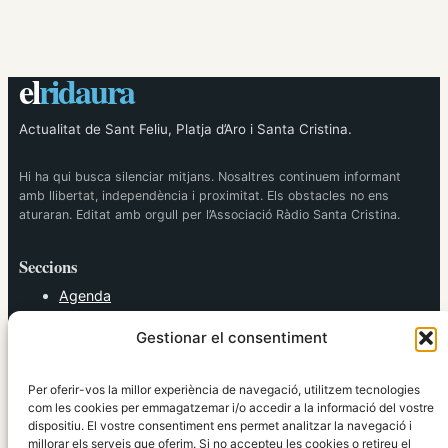
el
ridaura
Actualitat de Sant Feliu, Platja d’Aro i Santa Cristina.
Hi ha qui busca silenciar mitjans. Nosaltres continuem informant
amb llibertat, independència i proximitat. Els obstacles no ens
aturaran. Editat amb orgull per l’Associació Ràdio Santa Cristina.
Seccions
Agenda
Cultura
Gestionar el consentiment
Diversos
Esports
Política
Per oferir-vos la millor experiència de navegació, utilitzem tecnologies
Societat
com les cookies per emmagatzemar i/o accedir a la informació del vostre
dispositiu. El vostre consentiment ens permet analitzar la navegació i
Tendències
millorar els serveis que oferim. Si no accepteu les cookies o retireu el