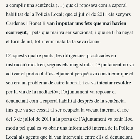
a complir una sentència (…) que el reposava com a caporal
habilitat de la Policia Local; que el juliol de 2011 els senyors
van imputar uns fets que mai havien
Cárdenas i Bonet li
ocorregut
, i pels que mai va ser sancionat; i que se li ha negat
el torn de nit, tot i tenir malalta la seva dona».
D’aquests quatre punts, les diligències practicades en
instrucció mostren, segons els magistrats: l’Ajuntament no va
activar el protocol d’assetjament perquè «va considerar que el
seu era un problema de caire laboral, i es va intentar resoldre
per la via de la mediació»; l’Ajuntament va reposar el
denunciant com a caporal habilitat després de la sentència,
fins que va ser cessat al ser ocupada la vacant interna; el foc
del 3 de juliol de 2011 a la porta de l’Ajuntament va tenir lloc,
motiu pel qual es va obrir una informació interna de la Policia
Local als agents que hi van intervenir, entre ells el denunciant,