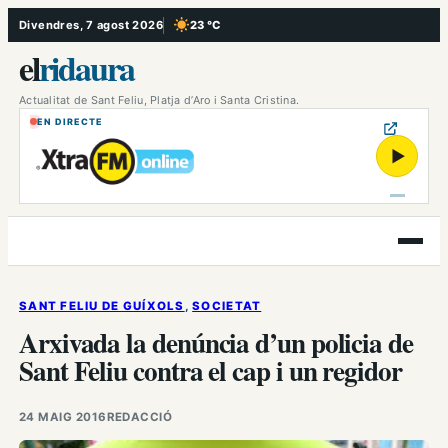
Vés
Divendres, 7 agost 2026
23 °C
, Cel serè
al
el
ridaura
contingut
Actualitat de Sant Feliu, Platja d’Aro i Santa Cristina.
EN DIRECTE
▶
Obre
el
menú
SANT FELIU DE GUÍXOLS
, 
SOCIETAT
Arxivada la denúncia d’un policia de
Sant Feliu contra el cap i un regidor
24 MAIG 2016
REDACCIÓ