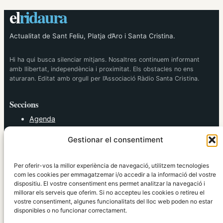
el
ridaura
Actualitat de Sant Feliu, Platja d’Aro i Santa Cristina.
Hi ha qui busca silenciar mitjans. Nosaltres continuem informant
amb llibertat, independència i proximitat. Els obstacles no ens
aturaran. Editat amb orgull per l’Associació Ràdio Santa Cristina.
Seccions
Agenda
Cultura
Gestionar el consentiment
Diversos
Esports
Política
Per oferir-vos la millor experiència de navegació, utilitzem tecnologies
Societat
com les cookies per emmagatzemar i/o accedir a la informació del vostre
dispositiu. El vostre consentiment ens permet analitzar la navegació i
Tendències
millorar els serveis que oferim. Si no accepteu les cookies o retireu el
vostre consentiment, algunes funcionalitats del lloc web poden no estar
elRidaura.com
disponibles o no funcionar correctament.