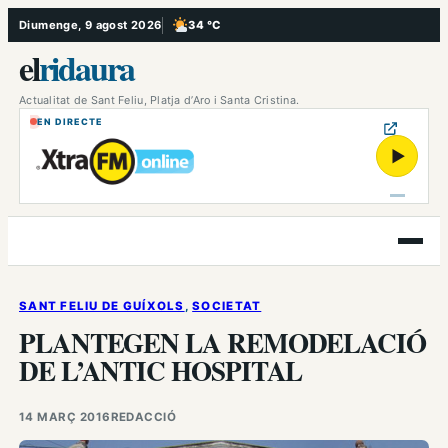
Vés
Diumenge, 9 agost 2026
34 °C
, Poc ennuvolat
al
el
ridaura
contingut
Actualitat de Sant Feliu, Platja d’Aro i Santa Cristina.
EN DIRECTE
▶
Obre
el
menú
SANT FELIU DE GUÍXOLS
, 
SOCIETAT
PLANTEGEN LA REMODELACIÓ
DE L’ANTIC HOSPITAL
14 MARÇ 2016
REDACCIÓ