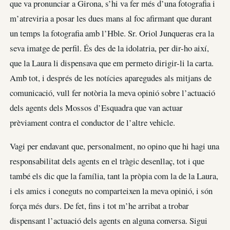
que va pronunciar a Girona, s’hi va fer més d’una fotografia i
m’atreviria a posar les dues mans al foc afirmant que durant
un temps la fotografia amb l’Hble. Sr. Oriol Junqueras era la
seva imatge de perfil. És des de la idolatria, per dir-ho així,
que la Laura li dispensava que em permeto dirigir-li la carta.
Amb tot, i després de les notícies aparegudes als mitjans de
comunicació, vull fer notòria la meva opinió sobre l’actuació
dels agents dels Mossos d’Esquadra que van actuar
prèviament contra el conductor de l’altre vehicle.
Vagi per endavant que, personalment, no opino que hi hagi una
responsabilitat dels agents en el tràgic desenllaç, tot i que
també els dic que la família, tant la pròpia com la de la Laura,
i els amics i coneguts no comparteixen la meva opinió, i són
força més durs. De fet, fins i tot m’he arribat a trobar
dispensant l’actuació dels agents en alguna conversa. Sigui