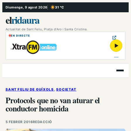
Vés
Diumenge, 9 agost 2026
31 °C
, Cel serè
al
el
ridaura
contingut
Actualitat de Sant Feliu, Platja d’Aro i Santa Cristina.
EN DIRECTE
▶
Obre
el
menú
SANT FELIU DE GUÍXOLS
, 
SOCIETAT
Protocols que no van aturar el
conductor homicida
5 FEBRER 2016
REDACCIÓ