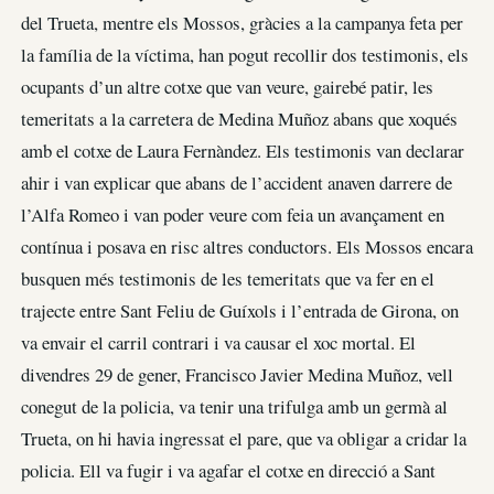
del Trueta, mentre els Mossos, gràcies a la campanya feta per
la família de la víctima, han pogut recollir dos testimonis, els
ocupants d’un altre cotxe que van veure, gairebé patir, les
temeritats a la carretera de Medina Muñoz abans que xoqués
amb el cotxe de Laura Fernàndez. Els testimonis van declarar
ahir i van explicar que abans de l’accident anaven darrere de
l’Alfa Romeo i van poder veure com feia un avançament en
contínua i posava en risc altres conductors. Els Mossos encara
busquen més testimonis de les temeritats que va fer en el
trajecte entre Sant Feliu de Guíxols i l’entrada de Girona, on
va envair el carril contrari i va causar el xoc mortal. El
divendres 29 de gener, Francisco Javier Medina Muñoz, vell
conegut de la policia, va tenir una trifulga amb un germà al
Trueta, on hi havia ingressat el pare, que va obligar a cridar la
policia. Ell va fugir i va agafar el cotxe en direcció a Sant