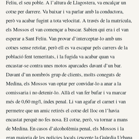
Feliu, el seu poble. A l’altura de Llagostera, va encalçar un
cotxe per darrere. Va baixar i va parlar amb la conductora,
però va acabar fugint a tota velocitat. A través de la matrícula,
els Mossos el van començar a buscar. Sabien qui era i el van
esperar a Sant Feliu. Van provar d’interceptar-lo amb uns
cotxes sense retolar, però ell es va escapar pels carrers de la
població fent temeritats, i la fugida va acabar quan va
encastar-se contra unes motos aparcades davant d’un bar.
Davant d’un nombrós grup de clients, molts coneguts de
Medina, els Mossos van optar per convidar-lo a anar a la
comissaria i no detenir-lo. Allà el van fer bufar i va marcar
més de 0,60 mg/l, índex penal. Li van agafar el carnet i van
permetre que un amic retirés el cotxe del lloc on l’havia
encastat perquè no fes nosa. El cotxe, però, va tornar a mans
de Medina. En casos d’alcoholèmia penal, els Mossos i la
gran majoria de les policies locals (excepte la Guàrdia Urbana