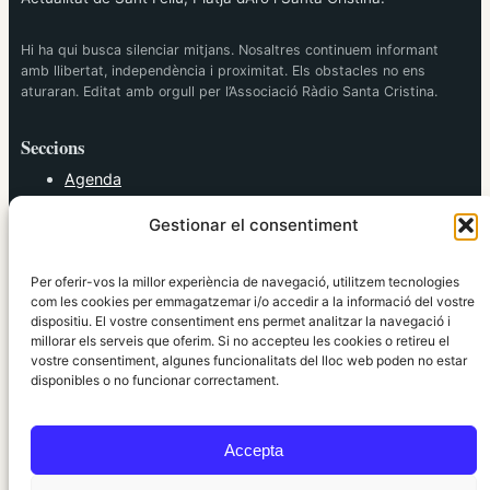
Hi ha qui busca silenciar mitjans. Nosaltres continuem informant
amb llibertat, independència i proximitat. Els obstacles no ens
aturaran. Editat amb orgull per l’Associació Ràdio Santa Cristina.
Seccions
Agenda
Cultura
Gestionar el consentiment
Diversos
Esports
Política
Per oferir-vos la millor experiència de navegació, utilitzem tecnologies
Societat
com les cookies per emmagatzemar i/o accedir a la informació del vostre
dispositiu. El vostre consentiment ens permet analitzar la navegació i
Tendències
millorar els serveis que oferim. Si no accepteu les cookies o retireu el
vostre consentiment, algunes funcionalitats del lloc web poden no estar
elRidaura.com
disponibles o no funcionar correctament.
Avís legal
Política de Privacitat
Accepta
Política de Cookies
Política Editorial