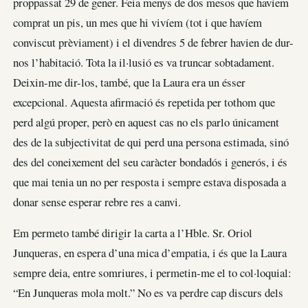
proppassat 29 de gener. Feia menys de dos mesos que havíem
comprat un pis, un mes que hi vivíem (tot i que havíem
conviscut prèviament) i el divendres 5 de febrer havien de dur-
nos l’habitació. Tota la il·lusió es va truncar sobtadament.
Deixin-me dir-los, també, que la Laura era un ésser
excepcional. Aquesta afirmació és repetida per tothom que
perd algú proper, però en aquest cas no els parlo únicament
des de la subjectivitat de qui perd una persona estimada, sinó
des del coneixement del seu caràcter bondadós i generós, i és
que mai tenia un no per resposta i sempre estava disposada a
donar sense esperar rebre res a canvi.
Em permeto també dirigir la carta a l’Hble. Sr. Oriol
Junqueras, en espera d’una mica d’empatia, i és que la Laura
sempre deia, entre somriures, i permetin-me el to col·loquial:
“En Junqueras mola molt.” No es va perdre cap discurs dels