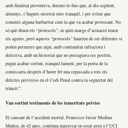
amb finalitat preventiva, detenir-lo fins que, al dia següent,
almenys, s’hagués mostrat més tranquil, i per evitar que
cometés alguna barbaritat com la que va acabar provocant. No
sé què diuen els “protocols”, ni quin marge d’actuació tenen
els agents, però aquests “protocols” haurien de ser diferents si
poden permetre que algú, amb continuïtat infractora i
delictiva, amb un historial que no presagiava res positiu,
pugui acabar sortint, tranquil·lament, per la porta de la
comissaria després d’haver fet una repassada a tots els
delictes previstos en el Codi Penal contra la seguretat del
trànsit.”
Van sortint testimonis de les temeritats prèvies
El causant de l’accident mortal, Francisco Javier Medina
Muñoz, de 42 anys, continua ingressat en estat greu a l’UCI