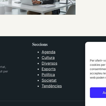
Seccions
Agenda
Cultura
Per oferir-v
Diversos
cookies per 
rtat,
Esports
consentiment
ll per
accepteu les
Política
web poden n
Societat
Tendències
A