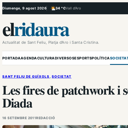
Vés
Diumenge, 9 agost 2026
34 °C
Vall d’Aro
, Poc ennuvolat
al
el
ridaura
contingut
Actualitat de Sant Feliu, Platja d’Aro i Santa Cristina.
PORTADA
AGENDA
CULTURA
DIVERSOS
ESPORTS
POLÍTICA
SOCIETA
SANT FELIU DE GUÍXOLS
, 
SOCIETAT
Les fires de patchwork i 
Diada
16 SETEMBRE 2011
REDACCIÓ