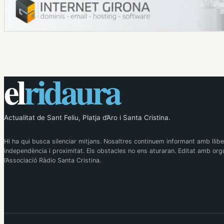
el
ridaura
Actualitat de Sant Feliu, Platja d’Aro i Santa Cristina.
Hi ha qui busca silenciar mitjans. Nosaltres continuem informant amb llibe
independència i proximitat. Els obstacles no ens aturaran. Editat amb orgu
l’Associació Ràdio Santa Cristina.