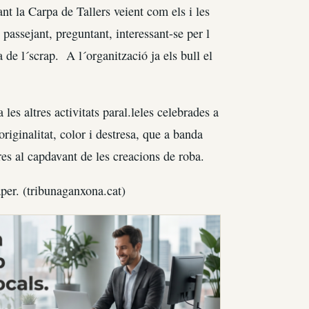
nt la Carpa de Tallers veient com els i les
t passejant, preguntant, interessant-se per l
de l´scrap. A l´organització ja els bull el
es altres activitats paral.leles celebrades a
riginalitat, color i destresa, que a banda
es al capdavant de les creacions de roba.
aper. (tribunaganxona.cat)