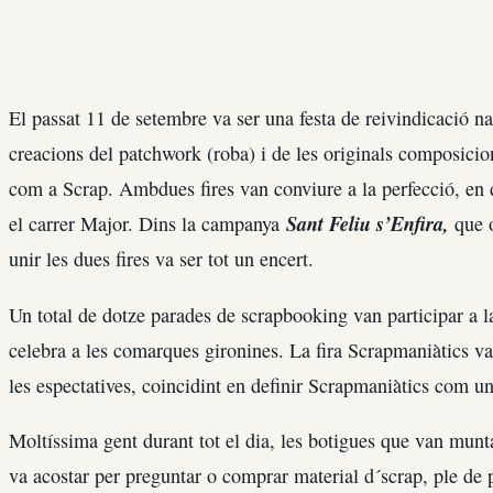
El passat 11 de setembre va ser una festa de reivindicació na
creacions del patchwork (roba) i de les originals composicio
com a Scrap. Ambdues fires van conviure a la perfecció, en 
Sant Feliu
s’Enfira,
el carrer Major. Dins la campanya
que o
unir les dues fires va ser tot un encert.
Un total de dotze parades de scrapbooking van participar a l
celebra a les comarques gironines. La fira Scrapmaniàtics va 
les espectatives, coincidint en definir Scrapmaniàtics com un
Moltíssima gent durant tot el dia, les botigues que van mun
va acostar per preguntar o comprar material d´scrap, ple de p