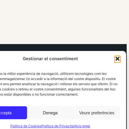
elRidaura.com
Gestionar el consentiment
Avís legal
Política de Privacitat
os la millor experiència de navegació, utilitzem tecnologies com les
Política de Cookies
emmagatzemar i/o accedir a la informació del vostre dispositiu. El vostre
Política Editorial
 ens permet analitzar la navegació i millorar els serveis que oferim. Si no
 cookies o retireu el vostre consentiment, algunes funcionalitats del lloc
o estar disponibles o no funcionar correctament.
ccepta
Denega
Veure preferències
Política de Cookies
Política de Privacitat
Avís legal