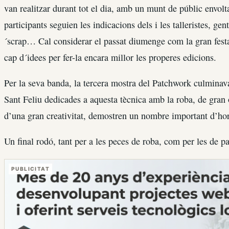
van realitzar durant tot el dia, amb un munt de públic envolta
participants seguien les indicacions dels i les talleristes, gen
´scrap… Cal considerar el passat diumenge com la gran festa 
cap d´idees per fer-la encara millor les properes edicions.
Per la seva banda, la tercera mostra del Patchwork culminava l
Sant Feliu dedicades a aquesta tècnica amb la roba, de gran o
d’una gran creativitat, demostren un nombre important d’hor
Un final rodó, tant per a les peces de roba, com per les de p
PUBLICITAT