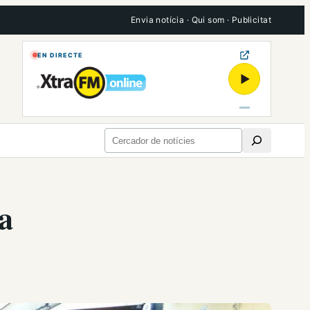
Envia notícia
·
Qui som
·
Publicitat
EN DIRECTE
▶
Cerca
a