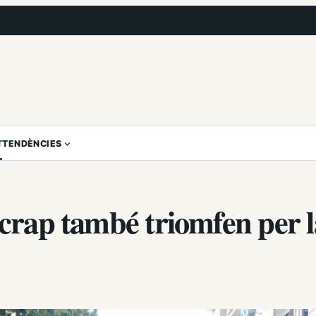
T
TENDÈNCIES
scrap també triomfen per l