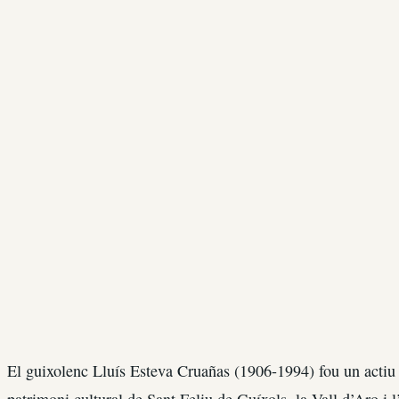
El guixolenc Lluís Esteva Cruañas (1906-1994) fou un actiu in
patrimoni cultural de Sant Feliu de Guíxols, la Vall d’Aro i 