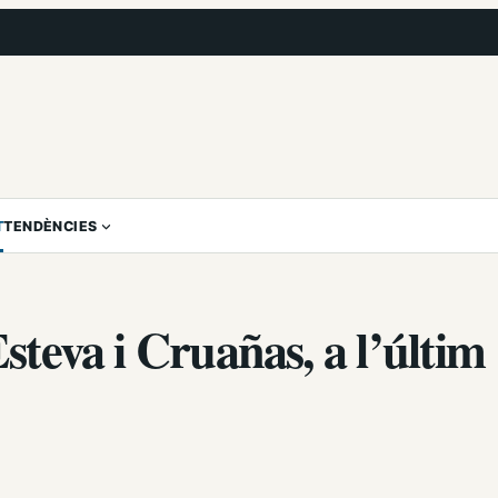
T
TENDÈNCIES
Esteva i Cruañas, a l’últim