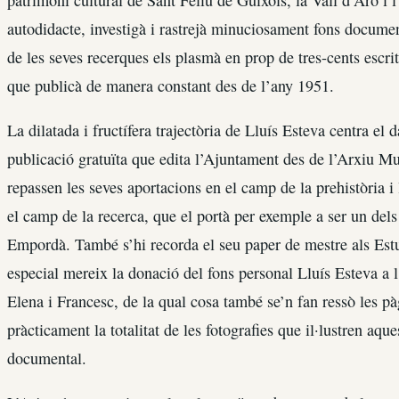
autodidacte, investigà i rastrejà minuciosament fons document
de les seves recerques els plasmà en prop de tres-cents escri
que publicà de manera constant des de l’any 1951.
La dilatada i fructífera trajectòria de Lluís Esteva centra el 
publicació gratuïta que edita l’Ajuntament des de l’Arxiu Mun
repassen les seves aportacions en el camp de la prehistòria i
el camp de la recerca, que el portà per exemple a ser un dels
Empordà. També s’hi recorda el seu paper de mestre als Est
especial mereix la donació del fons personal Lluís Esteva a l
Elena i Francesc, de la qual cosa també se’n fan ressò les pà
pràcticament la totalitat de les fotografies que il·lustren aqu
documental.