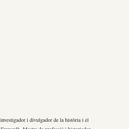
vestigador i divulgador de la història i el
l’Empordà. Mestre de professió i historiador