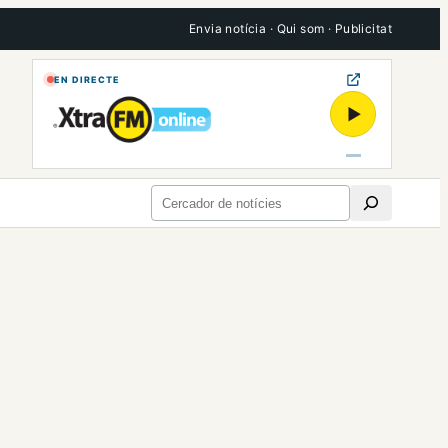
Envia notícia
·
Qui som
·
Publicitat
EN DIRECTE
▶
Cerca