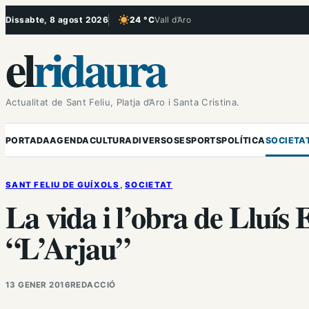
Vés
Dissabte, 8 agost 2026
24 °C
Vall d’Aro
, Cel serè
al
el
ridaura
contingut
Actualitat de Sant Feliu, Platja d’Aro i Santa Cristina.
PORTADA
AGENDA
CULTURA
DIVERSOS
ESPORTS
POLÍTICA
SOCIETA
SANT FELIU DE GUÍXOLS
, 
SOCIETAT
La vida i l’obra de Lluís 
“L’Arjau”
13 GENER 2016
REDACCIÓ