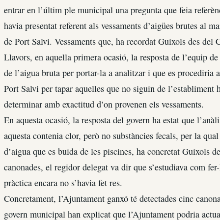
entrar en l’últim ple municipal una pregunta que feia referèn
havia presentat referent als vessaments d’aigües brutes al ma
de Port Salvi. Vessaments que, ha recordat Guíxols des del Carr
Llavors, en aquella primera ocasió, la resposta de l’equip d
de l’aigua bruta per portar-la a analitzar i que es procediri
Port Salvi per tapar aquelles que no siguin de l’establiment 
determinar amb exactitud d’on provenen els vessaments.
En aquesta ocasió, la resposta del govern ha estat que l’anàl
aquesta contenia clor, però no substàncies fecals, per la qua
d’aigua que es buida de les piscines, ha concretat Guíxols de
canonades, el regidor delegat va dir que s’estudiava com fe
pràctica encara no s’havia fet res.
Concretament, l’Ajuntament ganxó té detectades cinc canona
govern municipal han explicat que l’Ajuntament podria actuar