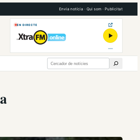
Envia notícia
·
Qui som
·
Publicitat
EN DIRECTE
▶
Cerca
 a