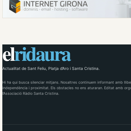
el
ridaura
Actualitat de Sant Feliu, Platja d’Aro i Santa Cristina.
Hi ha qui busca silenciar mitjans. Nosaltres continuem informant amb llibe
independència i proximitat. Els obstacles no ens aturaran. Editat amb orgu
l’Associació Ràdio Santa Cristina.