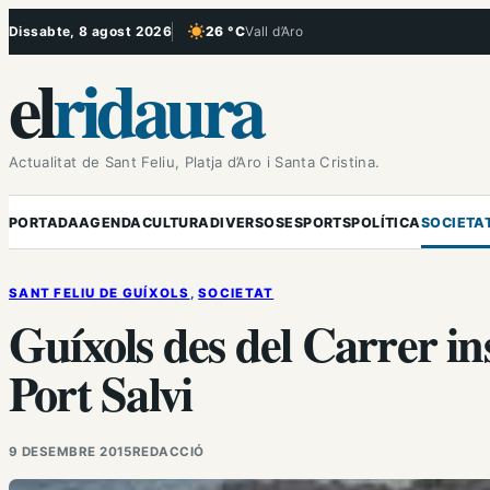
Vés
Dissabte, 8 agost 2026
26 °C
Vall d’Aro
, Cel serè
al
el
ridaura
contingut
Actualitat de Sant Feliu, Platja d’Aro i Santa Cristina.
PORTADA
AGENDA
CULTURA
DIVERSOS
ESPORTS
POLÍTICA
SOCIETA
SANT FELIU DE GUÍXOLS
, 
SOCIETAT
Guíxols des del Carrer in
Port Salvi
9 DESEMBRE 2015
REDACCIÓ