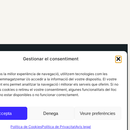
elRidaura.com
Gestionar el consentiment
Avís legal
Política de Privacitat
os la millor experiència de navegació, utilitzem tecnologies com les
Política de Cookies
emmagatzemar i/o accedir a la informació del vostre dispositiu. El vostre
Política Editorial
 ens permet analitzar la navegació i millorar els serveis que oferim. Si no
 cookies o retireu el vostre consentiment, algunes funcionalitats del lloc
o estar disponibles o no funcionar correctament.
ccepta
Denega
Veure preferències
Política de Cookies
Política de Privacitat
Avís legal