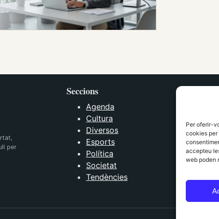
Seccions
Agenda
Cultura
Per oferir-v
Diversos
cookies per 
rtat,
Esports
consentiment
ll per
accepteu les
Política
web poden n
Societat
Tendències
A