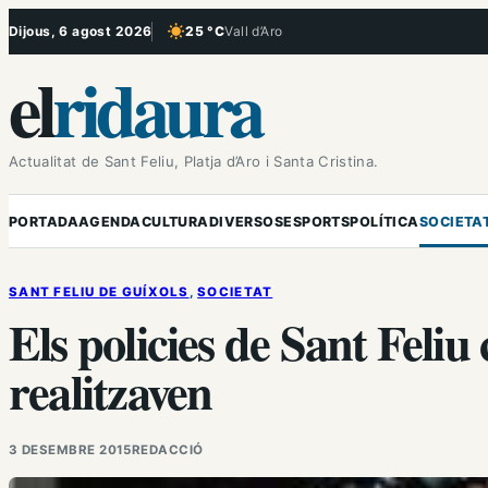
Vés
Dijous, 6 agost 2026
25 °C
Vall d’Aro
, Cel serè
al
el
ridaura
contingut
Actualitat de Sant Feliu, Platja d’Aro i Santa Cristina.
PORTADA
AGENDA
CULTURA
DIVERSOS
ESPORTS
POLÍTICA
SOCIETA
SANT FELIU DE GUÍXOLS
, 
SOCIETAT
Els policies de Sant Feli
realitzaven
3 DESEMBRE 2015
REDACCIÓ