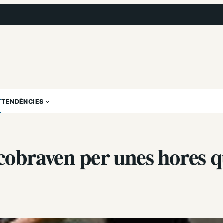
T
TENDÈNCIES
u cobraven per unes hores 