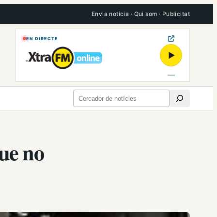
Envia notícia
·
Qui som
·
Publicitat
EN DIRECTE
▶
Cerca
que no