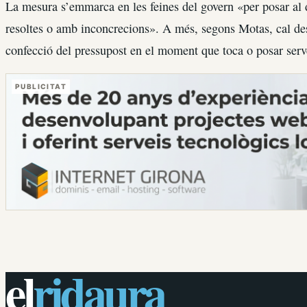
La mesura s’emmarca en les feines del govern «per posar al 
resoltes o amb inconcrecions». A més, segons Motas, cal de
confecció del pressupost en el moment que toca o posar ser
PUBLICITAT
el
ridaura