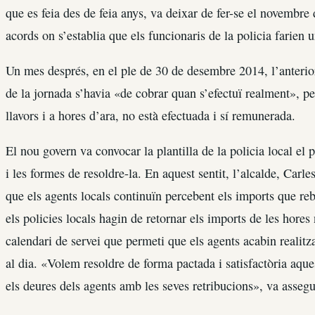
que es feia des de feia anys, va deixar de fer-se el novembr
acords on s’establia que els funcionaris de la policia farien 
Un mes després, en el ple de 30 de desembre 2014, l’anteri
de la jornada s’havia «de cobrar quan s’efectuï realment», pe
llavors i a hores d’ara, no està efectuada i sí remunerada.
El nou govern va convocar la plantilla de la policia local el 
i les formes de resoldre-la. En aquest sentit, l’alcalde, Car
que els agents locals continuïn percebent els imports que r
els policies locals hagin de retornar els imports de les hores 
calendari de servei que permeti que els agents acabin realitz
al dia. «Volem resoldre de forma pactada i satisfactòria aques
els deures dels agents amb les seves retribucions», va asseg