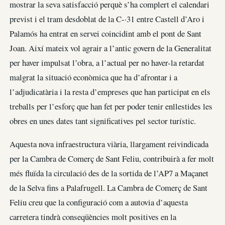
mostrar la seva satisfacció perquè s’ha complert el calendari
previst i el tram desdoblat de la C-·31 entre Castell d’Aro i
Palamós ha entrat en servei coincidint amb el pont de Sant
Joan. Així mateix vol agrair a l’antic govern de la Generalitat
per haver impulsat l’obra, a l’actual per no haver-la retardat
malgrat la situació econòmica que ha d’afrontar i a
l’adjudicatària i la resta d’empreses que han participat en els
treballs per l’esforç que han fet per poder tenir enllestides les
obres en unes dates tant significatives pel sector turístic.
Aquesta nova infraestructura viària, llargament reivindicada
per la Cambra de Comerç de Sant Feliu, contribuirà a fer molt
més fluïda la circulació des de la sortida de l’AP7 a Maçanet
de la Selva fins a Palafrugell. La Cambra de Comerç de Sant
Feliu creu que la configuració com a autovia d’aquesta
carretera tindrà conseqüències molt positives en la