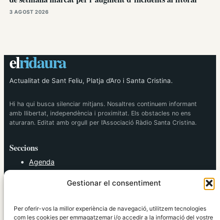
3 AGOST 2026
el
ridaura
Actualitat de Sant Feliu, Platja d’Aro i Santa Cristina.
Hi ha qui busca silenciar mitjans. Nosaltres continuem informant
amb llibertat, independència i proximitat. Els obstacles no ens
aturaran. Editat amb orgull per l’Associació Ràdio Santa Cristina.
Seccions
Agenda
Cultura
Gestionar el consentiment
Diversos
Esports
Política
Per oferir-vos la millor experiència de navegació, utilitzem tecnologies
Societat
com les cookies per emmagatzemar i/o accedir a la informació del vostre