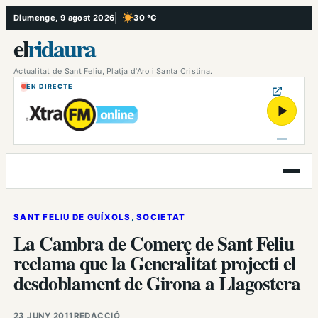
Vés
Diumenge, 9 agost 2026
30 °C
, Cel serè
al
el
ridaura
contingut
Actualitat de Sant Feliu, Platja d’Aro i Santa Cristina.
EN DIRECTE
▶
Obre
el
menú
SANT FELIU DE GUÍXOLS
, 
SOCIETAT
La Cambra de Comerç de Sant Feliu
reclama que la Generalitat projecti el
desdoblament de Girona a Llagostera
23 JUNY 2011
REDACCIÓ