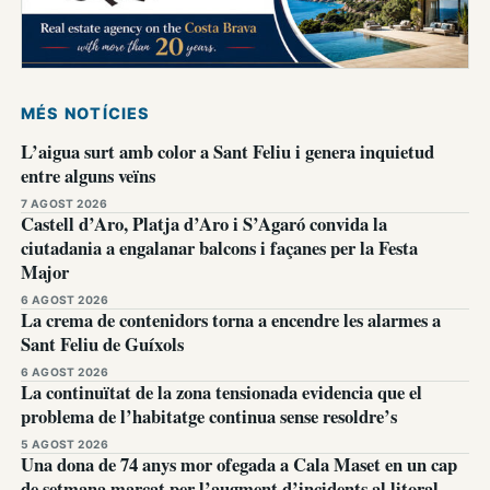
MÉS NOTÍCIES
L’aigua surt amb color a Sant Feliu i genera inquietud
entre alguns veïns
7 AGOST 2026
Castell d’Aro, Platja d’Aro i S’Agaró convida la
ciutadania a engalanar balcons i façanes per la Festa
Major
6 AGOST 2026
La crema de contenidors torna a encendre les alarmes a
Sant Feliu de Guíxols
6 AGOST 2026
La continuïtat de la zona tensionada evidencia que el
problema de l’habitatge continua sense resoldre’s
5 AGOST 2026
Una dona de 74 anys mor ofegada a Cala Maset en un cap
de setmana marcat per l’augment d’incidents al litoral