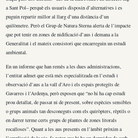
a Sant Pol– perquè els usuaris disposin d’alternatives i es
puguin repartir millor al llarg d’una distància d’un
quilòmetre. Però el Grup de Natura Sterna alerta de l’impacte
que pot tenir en zones de nidificació d’aus i demana a la
Generalitat i el mateix consistori que encarreguin un estudi
ambiental.
En un informe que han remès a les dues administracions,
l’entitat admet que està més especialitzada en l’estudi i
observació d’aus a la vall d’Aro i els espais protegits de
Gavarres i l’Ardenya, però exposen que “no hi ha cap estudi
prou detallat, de passat ni de present, sobre espècies sensibles
o grups animals tan desconeguts com els quiròpters, rèptils o
en darrer terme certs grups de plantes de zones litorals
rocalloses”. Quant a les aus presents en l’àmbit pròxim a
l’ampliació de la via, fa notar que hi ha un dormidor de corb