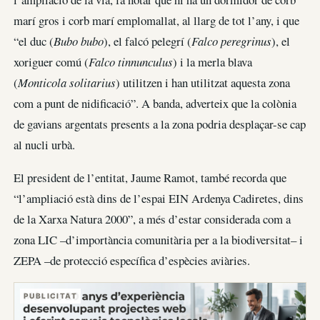
marí gros i corb marí emplomallat, al llarg de tot l’any, i que
“el duc (
Bubo bubo
), el falcó pelegrí (
Falco peregrinus
), el
xoriguer comú (
Falco tinnunculus
) i la merla blava
(
Monticola solitarius
) utilitzen i han utilitzat aquesta zona
com a punt de nidificació”. A banda, adverteix que la colònia
de gavians argentats presents a la zona podria desplaçar-se cap
al nucli urbà.
El president de l’entitat, Jaume Ramot, també recorda que
“l’ampliació està dins de l’espai EIN Ardenya Cadiretes, dins
de la Xarxa Natura 2000”, a més d’estar considerada com a
zona LIC –d’importància comunitària per a la biodiversitat– i
ZEPA –de protecció específica d’espècies aviàries.
PUBLICITAT