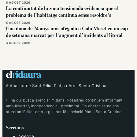
6 AGOST 2026
La continuïtat de la zona tensionada evidencia que el
problema de l’habitatge continua sense resoldre’s
5 AGOST 2026
Una dona de 74 anys mor ofegada a Cala Maset en un cap
de setmana marcat per l’augment d’incidents al litoral
3 AGOST 2026
el
ridaura
Actualitat de Sant Feliu, Platja d’Aro i Santa Cristina.
Hi ha qui busca silenciar mitjans. Nosaltres continuem informant
amb llibertat, independència i proximitat. Els obstacles no ens
aturaran. Editat amb orgull per l’Associació Ràdio Santa Cristina.
Seccions
Agenda