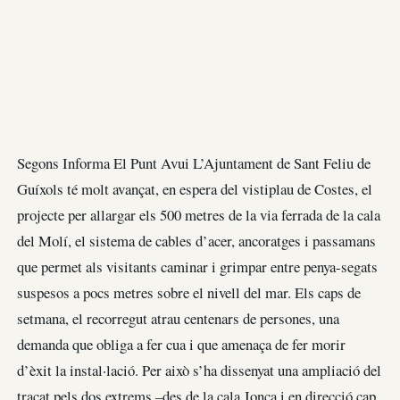
Segons Informa El Punt Avui L’Ajuntament de Sant Feliu de
Guíxols té molt avançat, en espera del vistiplau de Costes, el
projecte per allargar els 500 metres de la via ferrada de la cala
del Molí, el sistema de cables d’acer, ancoratges i passamans
que permet als visitants caminar i grimpar entre penya-segats
suspesos a pocs metres sobre el nivell del mar. Els caps de
setmana, el recorregut atrau centenars de persones, una
demanda que obliga a fer cua i que amenaça de fer morir
d’èxit la instal·lació. Per això s’ha dissenyat una ampliació del
traçat pels dos extrems –des de la cala Jonca i en direcció cap