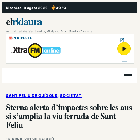
Vés
Dissabte, 8 agost 2026
30 °C
, Cel serè
al
el
ridaura
contingut
Actualitat de Sant Feliu, Platja d’Aro i Santa Cristina.
EN DIRECTE
▶
Obre
el
menú
SANT FELIU DE GUÍXOLS
, 
SOCIETAT
Sterna alerta d’impactes sobre les aus
si s’amplia la via ferrada de Sant
Feliu
16 ABRIL 2015
REDACCIÓ