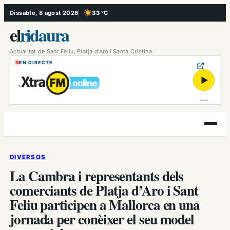
Vés
Dissabte, 8 agost 2026
33 °C
, Cel serè
al
el
ridaura
contingut
Actualitat de Sant Feliu, Platja d’Aro i Santa Cristina.
EN DIRECTE
▶
Obre
el
menú
DIVERSOS
La Cambra i representants dels
comerciants de Platja d’Aro i Sant
Feliu participen a Mallorca en una
jornada per conèixer el seu model