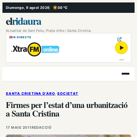
Vés
Diumenge, 9 agost 2026
30 °C
, Cel serè
al
el
ridaura
contingut
Actualitat de Sant Feliu, Platja d’Aro i Santa Cristina.
EN DIRECTE
▶
Obre
el
menú
SANTA CRISTINA D’ARO
, 
SOCIETAT
Firmes per l’estat d’una urbanització
a Santa Cristina
17 MAIG 2011
REDACCIÓ