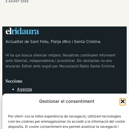
3 AGOST 2026
el
ridaura
Actualitat de Sant Feliu, Platja d’Aro i Santa Cristina.
Hi ha qui busca silenciar mitjans. Nosaltres continuem informant
amb llibertat, independència i proximitat. Els obstacles no ens
aturaran. Editat amb orgull per l’Associació Ràdio Santa Cristina.
Seccions
Agenda
Cultura
Gestionar el consentiment
Diversos
Esports
Política
Per oferir-vos la millor experiència de navegació, utilitzem tecnologies
Societat
com les cookies per emmagatzemar i/o accedir a la informació del vostre
dispositiu. El vostre consentiment ens permet analitzar la navegació i
Tendències