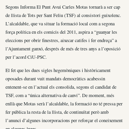
Segons Informa El Punt Avui Carles Motas tornarà a ser cap
de llista de Tots per Sant Feliu (TSF) al consistori guixolenc.
L’alcaldable, que va situar la formació local com a segona
força política en els comicis del 2011, aspira a “guanyar les
eleccions per obrir finestres, aixecar catifes i fer endreça” a
l’Ajuntament ganxó, després de més de tres anys a l’oposició
per l’acord CiU-PSC.
El fet que les dues sigles hegemòniques i històricament
oposades durant vuit mandats democràtics acabessin
entenent-se en l’actual els consolida, segons el candidat de
TSF, com a “única alternativa de canvi”. De moment, més
enllà que Motas serà l’alcaldable, la formació no té pressa per
fer pública la resta de la llista, de continuïtat però amb
l’anunci d’algunes incorporacions per reforçar el coneixement
en algunes àrees.