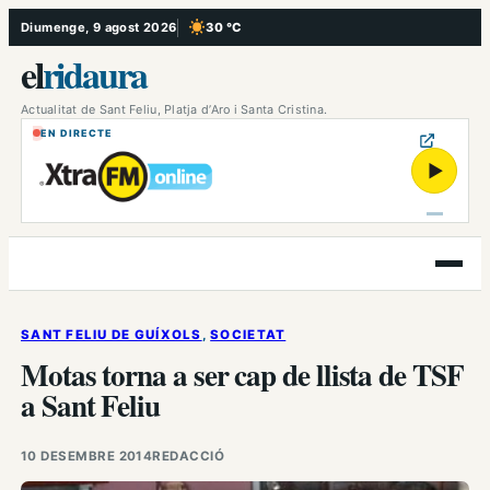
Vés
Diumenge, 9 agost 2026
30 °C
, Cel serè
al
el
ridaura
contingut
Actualitat de Sant Feliu, Platja d’Aro i Santa Cristina.
EN DIRECTE
▶
Obre
el
menú
SANT FELIU DE GUÍXOLS
, 
SOCIETAT
Motas torna a ser cap de llista de TSF
a Sant Feliu
10 DESEMBRE 2014
REDACCIÓ