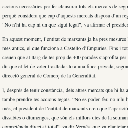
accions necessàries per fer clausurar tots els mercats de se
perquè considera que cap d’aquests mercats disposa d’un re
“No n’hi ha cap ni un que sigui legal”, va afirmar el preside
En aquest moment, l’entitat de marxants ja ha pres mesures l
més antics, el que funciona a Castelló d’Empúries. Fins i tot,
creuen que al llarg de les prop de 400 parades s’aprofita pe
dir que el fet de voler traslladar-lo a una finca privada, sego
direcció general de Comerç de la Generalitat.
I, després de tenir constància, dels altres mercats que hi ha
també prendre les accions legals. “No es poden fer, no n’hi 
més, el president de l’entitat de marxants creu que l’aparici
dissabtes o diumenges, que són els millors dies de la setman
competència directa i total”, va dir Vergés, que va plantejar