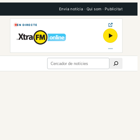
Envia notícia
·
Qui som
·
Publicitat
EN DIRECTE
▶
Cerca