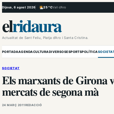
Vés
Dijous, 6 agost 2026
25 °C
Vall d’Aro
, Poc ennuvolat
al
el
ridaura
contingut
Actualitat de Sant Feliu, Platja d’Aro i Santa Cristina.
PORTADA
AGENDA
CULTURA
DIVERSOS
ESPORTS
POLÍTICA
SOCIETA
SOCIETAT
Els marxants de Girona vo
mercats de segona mà
24 MARÇ 2011
REDACCIÓ