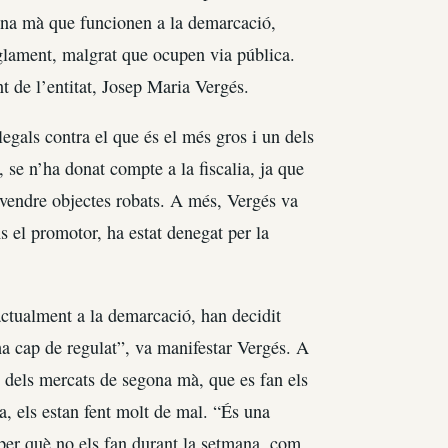
gona mà que funcionen a la demarcació,
glament, malgrat que ocupen via pública.
nt de l’entitat, Josep Maria Vergés.
egals contra el que és el més gros i un dels
 se n’ha donat compte a la fiscalia, ja que
r vendre objectes robats. A més, Vergés va
ns el promotor, ha estat denegat per la
 actualment a la demarcació, han decidit
ha cap de regulat”, va manifestar Vergés. A
ó dels mercats de segona mà, que es fan els
a, els estan fent molt de mal. “És una
 per què no els fan durant la setmana, com