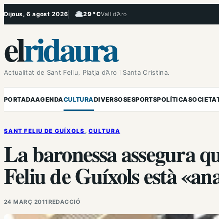
Vés
Dijous, 6 agost 2026
29 °C
Vall d’Aro
, Ennuvolat
al
el
ridaura
contingut
Actualitat de Sant Feliu, Platja d’Aro i Santa Cristina.
PORTADA
AGENDA
CULTURA
DIVERSOS
ESPORTS
POLÍTICA
SOCIETA
SANT FELIU DE GUÍXOLS
, 
CULTURA
La baronessa assegura qu
Feliu de Guíxols està «a
24 MARÇ 2011
REDACCIÓ