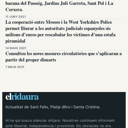
barana del Passeig, Jardins Juli Garreta, Sant Pol i La
Corxera.
11 JUNY 2021
La cooperació entre Mossos i la West Yorkshire Police
permet lliurar a les autoritats judicials espanyoles sis
milions d’euros per rescabalar les víctimes d’una estafa
piramidal
14 MAIG 2021
Consulteu les noves mesures circulatòries que s’aplicaran a
partir del proper dimarts
7 MAIG 2021
el
ridaura
Actualitat de Sant Feliu, Platja d’Aro i Santa Cristina.
Hi ha qui busca silenciar mitjans. Nosaltres continuem informant
amb llibertat, independència i proximitat. Els obstacles no ens