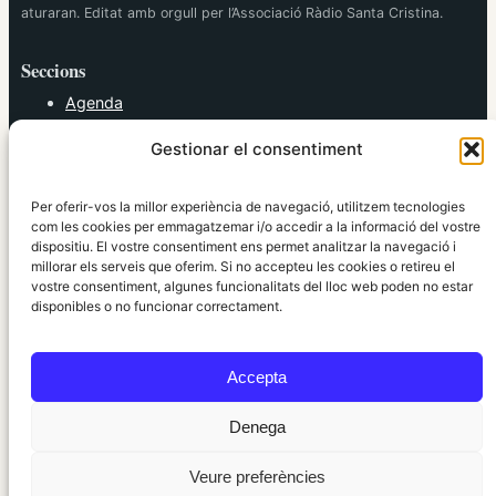
aturaran. Editat amb orgull per l’Associació Ràdio Santa Cristina.
Seccions
Agenda
Cultura
Gestionar el consentiment
Diversos
Esports
Política
Per oferir-vos la millor experiència de navegació, utilitzem tecnologies
Societat
com les cookies per emmagatzemar i/o accedir a la informació del vostre
dispositiu. El vostre consentiment ens permet analitzar la navegació i
Tendències
millorar els serveis que oferim. Si no accepteu les cookies o retireu el
vostre consentiment, algunes funcionalitats del lloc web poden no estar
elRidaura.com
disponibles o no funcionar correctament.
Avís legal
Política de Privacitat
Accepta
Política de Cookies
Política Editorial
Denega
Veure preferències