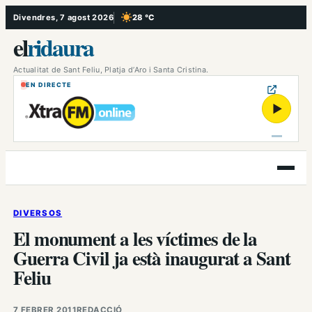
Vés
Divendres, 7 agost 2026
28 °C
, Cel serè
al
el
ridaura
contingut
Actualitat de Sant Feliu, Platja d’Aro i Santa Cristina.
EN DIRECTE
▶
Obre
el
menú
DIVERSOS
El monument a les víctimes de la
Guerra Civil ja està inaugurat a Sant
Feliu
7 FEBRER 2011
REDACCIÓ