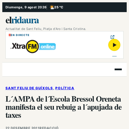
Vés
Diumenge, 9 agost 2026
25 °C
, Poc ennuvolat
al
el
ridaura
contingut
Actualitat de Sant Feliu, Platja d’Aro i Santa Cristina.
EN DIRECTE
▶
Obre
el
menú
SANT FELIU DE GUÍXOLS
, 
POLÍTICA
L´AMPA de l´Escola Bressol Oreneta
manifesta el seu rebuig a l´apujada de
taxes
22 DESEMBRE 2011
REDACCIÓ