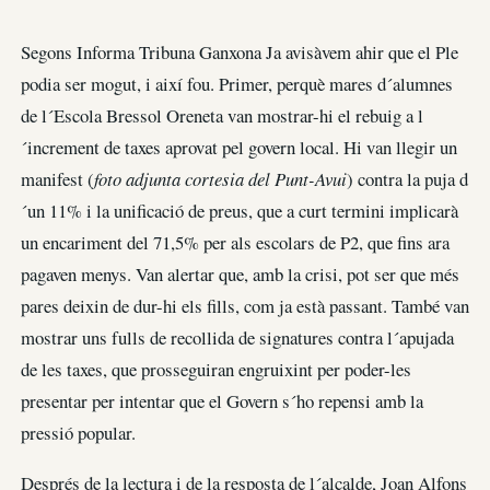
Segons Informa Tribuna Ganxona Ja avisàvem ahir que el Ple
podia ser mogut, i així fou. Primer, perquè mares d´alumnes
de l´Escola Bressol Oreneta van mostrar-hi el rebuig a l
´increment de taxes aprovat pel govern local. Hi van llegir un
manifest (
foto adjunta cortesia del Punt-Avui
) contra la puja d
´un 11% i la unificació de preus, que a curt termini implicarà
un encariment del 71,5% per als escolars de P2, que fins ara
pagaven menys. Van alertar que, amb la crisi, pot ser que més
pares deixin de dur-hi els fills, com ja està passant. També van
mostrar uns fulls de recollida de signatures contra l´apujada
de les taxes, que prosseguiran engruixint per poder-les
presentar per intentar que el Govern s´ho repensi amb la
pressió popular.
Després de la lectura i de la resposta de l´alcalde, Joan Alfons