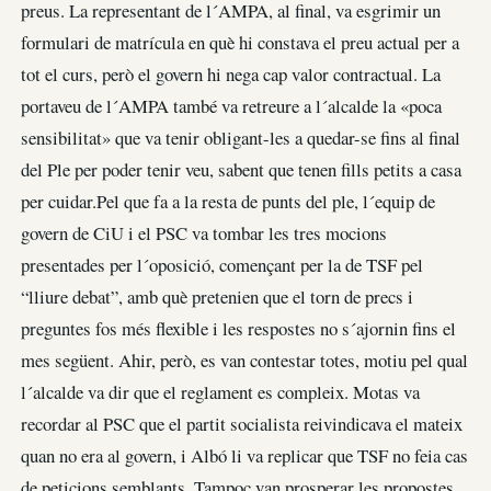
preus. La representant de l´AMPA, al final, va esgrimir un
formulari de matrícula en què hi constava el preu actual per a
tot el curs, però el govern hi nega cap valor contractual. La
portaveu de l´AMPA també va retreure a l´alcalde la «poca
sensibilitat» que va tenir obligant-les a quedar-se fins al final
del Ple per poder tenir veu, sabent que tenen fills petits a casa
per cuidar.Pel que fa a la resta de punts del ple, l´equip de
govern de CiU i el PSC va tombar les tres mocions
presentades per l´oposició, començant per la de TSF pel
“lliure debat”, amb què pretenien que el torn de precs i
preguntes fos més flexible i les respostes no s´ajornin fins el
mes següent. Ahir, però, es van contestar totes, motiu pel qual
l´alcalde va dir que el reglament es compleix. Motas va
recordar al PSC que el partit socialista reivindicava el mateix
quan no era al govern, i Albó li va replicar que TSF no feia cas
de peticions semblants. Tampoc van prosperar les propostes