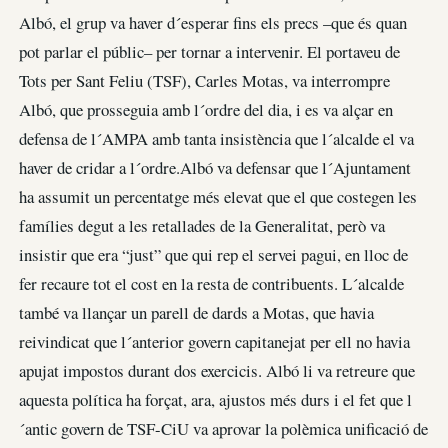
Albó, el grup va haver d´esperar fins els precs –que és quan
pot parlar el públic– per tornar a intervenir. El portaveu de
Tots per Sant Feliu (TSF), Carles Motas, va interrompre
Albó, que prosseguia amb l´ordre del dia, i es va alçar en
defensa de l´AMPA amb tanta insistència que l´alcalde el va
haver de cridar a l´ordre.Albó va defensar que l´Ajuntament
ha assumit un percentatge més elevat que el que costegen les
famílies degut a les retallades de la Generalitat, però va
insistir que era “just” que qui rep el servei pagui, en lloc de
fer recaure tot el cost en la resta de contribuents. L´alcalde
també va llançar un parell de dards a Motas, que havia
reivindicat que l´anterior govern capitanejat per ell no havia
apujat impostos durant dos exercicis. Albó li va retreure que
aquesta política ha forçat, ara, ajustos més durs i el fet que l
´antic govern de TSF-CiU va aprovar la polèmica unificació de