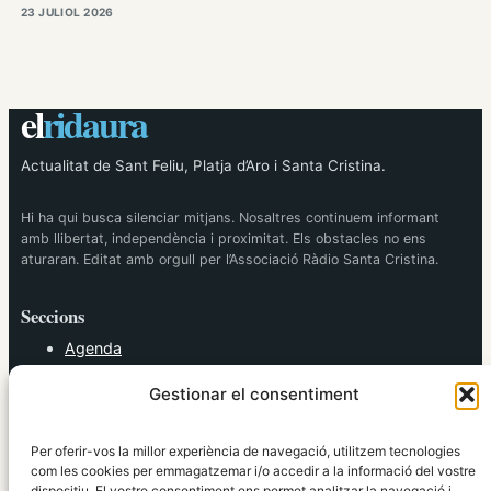
23 JULIOL 2026
el
ridaura
Actualitat de Sant Feliu, Platja d’Aro i Santa Cristina.
Hi ha qui busca silenciar mitjans. Nosaltres continuem informant
amb llibertat, independència i proximitat. Els obstacles no ens
aturaran. Editat amb orgull per l’Associació Ràdio Santa Cristina.
Seccions
Agenda
Cultura
Gestionar el consentiment
Diversos
Esports
Política
Per oferir-vos la millor experiència de navegació, utilitzem tecnologies
Societat
com les cookies per emmagatzemar i/o accedir a la informació del vostre
dispositiu. El vostre consentiment ens permet analitzar la navegació i