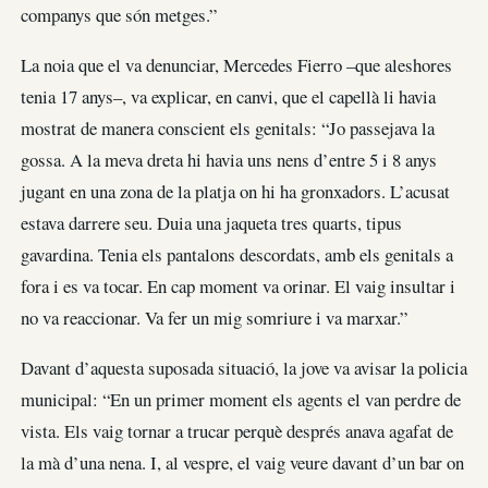
companys que són metges.”
La noia que el va denunciar, Mercedes Fierro –que aleshores
tenia 17 anys–, va explicar, en canvi, que el capellà li havia
mostrat de manera conscient els genitals: “Jo passejava la
gossa. A la meva dreta hi havia uns nens d’entre 5 i 8 anys
jugant en una zona de la platja on hi ha gronxadors. L’acusat
estava darrere seu. Duia una jaqueta tres quarts, tipus
gavardina. Tenia els pantalons descordats, amb els genitals a
fora i es va tocar. En cap moment va orinar. El vaig insultar i
no va reaccionar. Va fer un mig somriure i va marxar.”
Davant d’aquesta suposada situació, la jove va avisar la policia
municipal: “En un primer moment els agents el van perdre de
vista. Els vaig tornar a trucar perquè després anava agafat de
la mà d’una nena. I, al vespre, el vaig veure davant d’un bar on