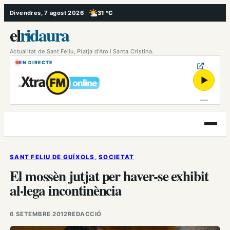
Vés
Divendres, 7 agost 2026
31 °C
, Poc ennuvolat
al
el
ridaura
contingut
Actualitat de Sant Feliu, Platja d’Aro i Santa Cristina.
EN DIRECTE
▶
Obre
el
menú
SANT FELIU DE GUÍXOLS
, 
SOCIETAT
El mossèn jutjat per haver-se exhibit
al·lega incontinència
6 SETEMBRE 2012
REDACCIÓ