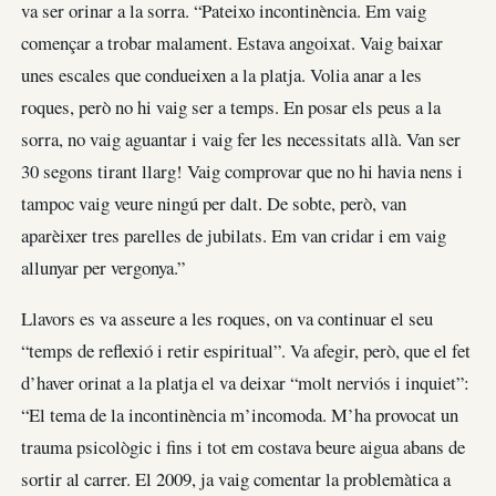
va ser orinar a la sorra. “Pateixo incontinència. Em vaig
començar a trobar malament. Estava angoixat. Vaig baixar
unes escales que condueixen a la platja. Volia anar a les
roques, però no hi vaig ser a temps. En posar els peus a la
sorra, no vaig aguantar i vaig fer les necessitats allà. Van ser
30 segons tirant llarg! Vaig comprovar que no hi havia nens i
tampoc vaig veure ningú per dalt. De sobte, però, van
aparèixer tres parelles de jubilats. Em van cridar i em vaig
allunyar per vergonya.”
Llavors es va asseure a les roques, on va continuar el seu
“temps de reflexió i retir espiritual”. Va afegir, però, que el fet
d’haver orinat a la platja el va deixar “molt nerviós i inquiet”:
“El tema de la incontinència m’incomoda. M’ha provocat un
trauma psicològic i fins i tot em costava beure aigua abans de
sortir al carrer. El 2009, ja vaig comentar la problemàtica a