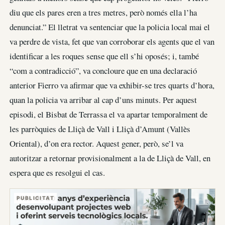
diu que els pares eren a tres metres, però només ella l’ha
denunciat.” El lletrat va sentenciar que la policia local mai el
va perdre de vista, fet que van corroborar els agents que el van
identificar a les roques sense que ell s’hi oposés; i, també
“com a contradicció”, va concloure que en una declaració
anterior Fierro va afirmar que va exhibir-se tres quarts d’hora,
quan la policia va arribar al cap d’uns minuts. Per aquest
episodi, el Bisbat de Terrassa el va apartar temporalment de
les parròquies de Lliçà de Vall i Lliçà d’Amunt (Vallès
Oriental), d’on era rector. Aquest gener, però, se’l va
autoritzar a retornar provisionalment a la de Lliçà de Vall, en
espera que es resolgui el cas.
PUBLICITAT