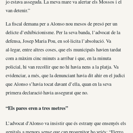
jo estava asseguda. La meva mare va alertar els Mossos i el
van detenir.”
La fiscal demana per a Alonso nou mesos de presó per un
delicte d’exhibicionisme. Per la seva banda, l’advocat de la
defensa, Josep Maria Pou, en sol·licita l’absolució. Va
al·legar, entre altres coses, que els municipals havien tardat
com a màxim cinc minuts a arribar i que, en la minuta
policial, hi van recollir que no hi havia nens a la platja. Va
evidenciar, a més, que la denunciant havia dit ahir en el judici
que Alonso s’havia tocat davant d’ella, quan en la seva
primera declaració havia assegurat que no.
“Els pares eren a tres metres”
L’advocat d’Alonso va insistir que és estrany que ensenyés els
genitals a menors sense que cap progenitor ho veiés: “Fierro