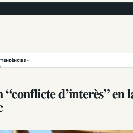
T
TENDÈNCIES
 “conflicte d’interès” en l
c