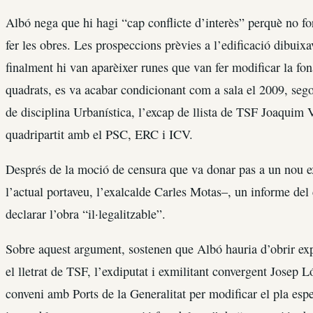
Albó nega que hi hagi “cap conflicte d’interès” perquè no fo
fer les obres. Les prospeccions prèvies a l’edificació dibuixa
finalment hi van aparèixer runes que van fer modificar la fo
quadrats, es va acabar condicionant com a sala el 2009, sego
de disciplina Urbanística, l’excap de llista de TSF Joaquim V
quadripartit amb el PSC, ERC i ICV.
Després de la moció de censura que va donar pas a un nou e
l’actual portaveu, l’exalcalde Carles Motas–, un informe de
declarar l’obra “il·legalitzable”.
Sobre aquest argument, sostenen que Albó hauria d’obrir exp
el lletrat de TSF, l’exdiputat i exmilitant convergent Josep
conveni amb Ports de la Generalitat per modificar el pla espe