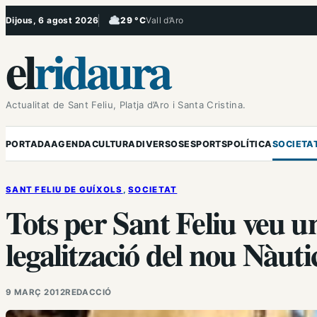
Vés
Dijous, 6 agost 2026
29 °C
Vall d’Aro
, Ennuvolat
al
el
ridaura
contingut
Actualitat de Sant Feliu, Platja d’Aro i Santa Cristina.
PORTADA
AGENDA
CULTURA
DIVERSOS
ESPORTS
POLÍTICA
SOCIETA
SANT FELIU DE GUÍXOLS
, 
SOCIETAT
Tots per Sant Feliu veu un
legalització del nou Nàuti
9 MARÇ 2012
REDACCIÓ