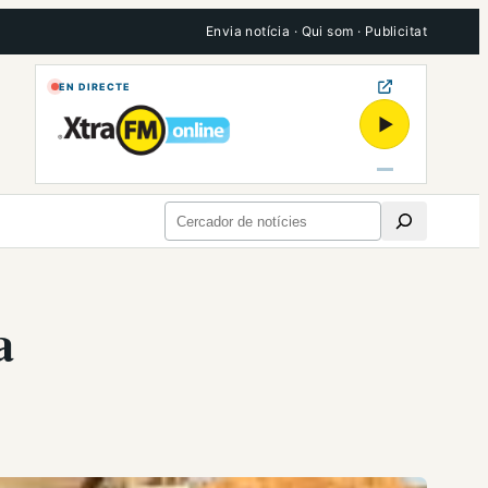
Envia notícia
·
Qui som
·
Publicitat
EN DIRECTE
▶
Cerca
a