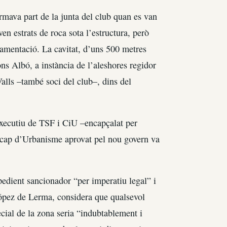
rmava part de la junta del club quan es van
ven estrats de roca sota l’estructura, però
namentació. La cavitat, d’uns 500 metres
ns Albó, a instància de l’aleshores regidor
alls –també soci del club–, dins del
xecutiu de TSF i CiU –encapçalat per
l cap d’Urbanisme aprovat pel nou govern va
edient sancionador “per imperatiu legal” i
 López de Lerma, considera que qualsevol
cial de la zona seria “indubtablement i