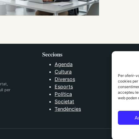
Seccions
Agenda
Cultura
Per oferir-v
Diversos
cookies per 
rtat,
Esports
consentiment
ll per
accepteu les
Política
web poden n
Societat
Tendències
A