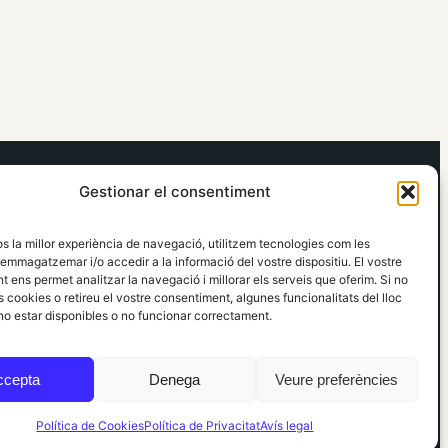
elRidaura.com
Gestionar el consentiment
Avís legal
Política de Privacitat
os la millor experiència de navegació, utilitzem tecnologies com les
Política de Cookies
emmagatzemar i/o accedir a la informació del vostre dispositiu. El vostre
Política Editorial
 ens permet analitzar la navegació i millorar els serveis que oferim. Si no
 cookies o retireu el vostre consentiment, algunes funcionalitats del lloc
o estar disponibles o no funcionar correctament.
ccepta
Denega
Veure preferències
Política de Cookies
Política de Privacitat
Avís legal
Informació local, clara i propera ·
Accés administració