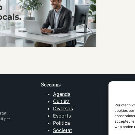
Seccions
Agenda
Cultura
Per oferir-v
Diversos
cookies per 
rtat,
Esports
consentiment
ll per
accepteu les
Política
web poden n
Societat