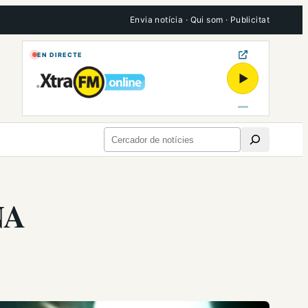
Envia notícia
·
Qui som
·
Publicitat
EN DIRECTE
▶
Cerca
NA