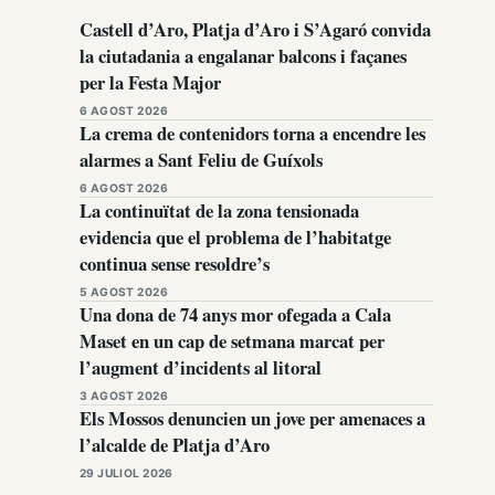
Castell d’Aro, Platja d’Aro i S’Agaró convida
la ciutadania a engalanar balcons i façanes
per la Festa Major
6 AGOST 2026
La crema de contenidors torna a encendre les
alarmes a Sant Feliu de Guíxols
6 AGOST 2026
La continuïtat de la zona tensionada
evidencia que el problema de l’habitatge
continua sense resoldre’s
5 AGOST 2026
Una dona de 74 anys mor ofegada a Cala
Maset en un cap de setmana marcat per
l’augment d’incidents al litoral
3 AGOST 2026
Els Mossos denuncien un jove per amenaces a
l’alcalde de Platja d’Aro
29 JULIOL 2026