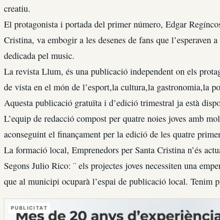
creatiu.
El protagonista i portada del primer número, Edgar Regíncos
Cristina, va embogir a les desenes de fans que l’esperaven a 
dedicada pel music.
La revista Llum, és una publicació independent on els protag
de vista en el món de l’esport,la cultura,la gastronomia,la pol
Aquesta publicació gratuïta i d’edició trimestral ja està disp
L’equip de redacció compost per quatre noies joves amb molta i
aconseguint el finançament per la edició de les quatre prime
La formació local, Emprenedors per Santa Cristina n’és actua
Segons Julio Rico: ¨ els projectes joves necessiten una empe
que al municipi ocuparà l’espai de publicació local. Tenim p
PUBLICITAT