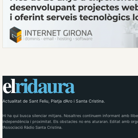
el
ridaura
Actualitat de Sant Feliu, Platja d’Aro i Santa Cristina.
Hi ha qui busca silenciar mitjans. Nosaltres continuem informant amb llibe
independència i proximitat. Els obstacles no ens aturaran. Editat amb orgu
l’Associació Ràdio Santa Cristina.