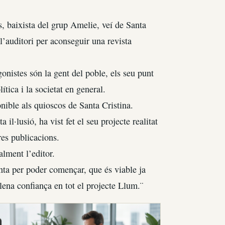
, baixista del grup Amelie, veí de Santa
l’auditori per aconseguir una revista
onistes són la gent del poble, els seu punt
ítica i la societat en general.
onible als quioscos de Santa Cristina.
l·lusió, ha vist fet el seu projecte realitat
res publicacions.
lment l’editor.
nta per poder començar, que és viable ja
lena confiança en tot el projecte Llum.¨