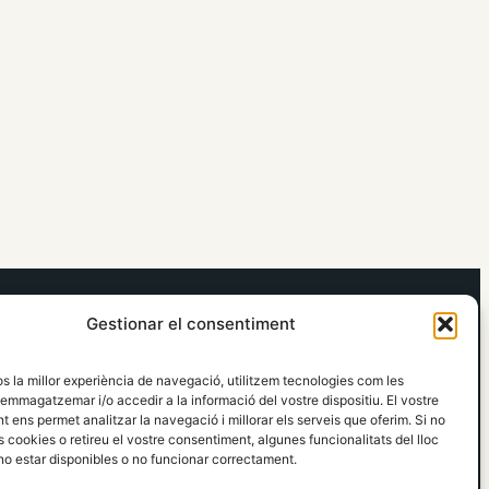
elRidaura.com
Gestionar el consentiment
Avís legal
Política de Privacitat
os la millor experiència de navegació, utilitzem tecnologies com les
Política de Cookies
emmagatzemar i/o accedir a la informació del vostre dispositiu. El vostre
Política Editorial
 ens permet analitzar la navegació i millorar els serveis que oferim. Si no
 cookies o retireu el vostre consentiment, algunes funcionalitats del lloc
o estar disponibles o no funcionar correctament.