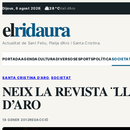
Vés
Dijous, 6 agost 2026
28 °C
Vall d’Aro
, Ennuvolat
al
el
ridaura
contingut
Actualitat de Sant Feliu, Platja d’Aro i Santa Cristina.
PORTADA
AGENDA
CULTURA
DIVERSOS
ESPORTS
POLÍTICA
SOCIETA
SANTA CRISTINA D’ARO
, 
SOCIETAT
NEIX LA REVISTA ¨L
D’ARO
18 GENER 2012
REDACCIÓ