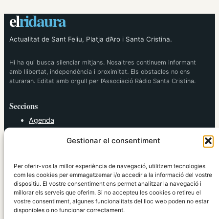
el
ridaura
Actualitat de Sant Feliu, Platja d’Aro i Santa Cristina.
Hi ha qui busca silenciar mitjans. Nosaltres continuem informant
amb llibertat, independència i proximitat. Els obstacles no ens
aturaran. Editat amb orgull per l’Associació Ràdio Santa Cristina.
Seccions
Agenda
Cultura
Gestionar el consentiment
Diversos
Esports
Política
Per oferir-vos la millor experiència de navegació, utilitzem tecnologies
Societat
com les cookies per emmagatzemar i/o accedir a la informació del vostre
dispositiu. El vostre consentiment ens permet analitzar la navegació i
Tendències
millorar els serveis que oferim. Si no accepteu les cookies o retireu el
vostre consentiment, algunes funcionalitats del lloc web poden no estar
elRidaura.com
disponibles o no funcionar correctament.