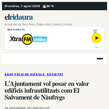
Vés
Divendres, 7 agost 2026
30 °C
, Poc ennuvolat
al
el
ridaura
contingut
Actualitat de Sant Feliu, Platja d’Aro i Santa Cristina.
EN DIRECTE
▶
Obre
el
menú
SANT FELIU DE GUÍXOLS
, 
SOCIETAT
L’Ajuntament vol posar en valor
edificis infrautilitzats com El
Salvament de Nàufregs
29 DESEMBRE 2011
REDACCIÓ