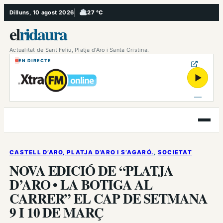
Vés
Dilluns, 10 agost 2026
27 °C
, Ennuvolat
al
el
ridaura
contingut
Actualitat de Sant Feliu, Platja d’Aro i Santa Cristina.
EN DIRECTE
▶
Obre
el
menú
CASTELL D’ARO, PLATJA D’ARO I S’AGARÓ.
, 
SOCIETAT
NOVA EDICIÓ DE “PLATJA
D’ARO • LA BOTIGA AL
CARRER” EL CAP DE SETMANA
9 I 10 DE MARÇ