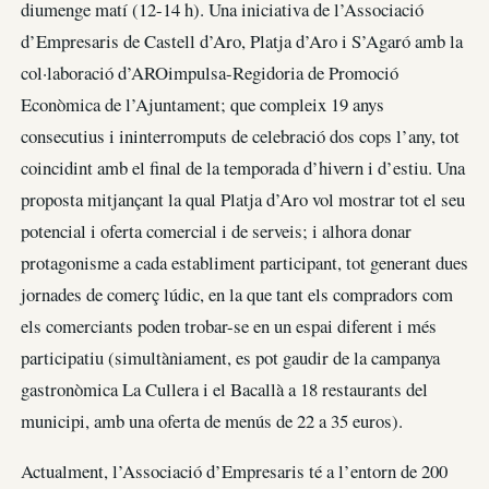
diumenge matí (12-14 h). Una iniciativa de l’Associació
d’Empresaris de Castell d’Aro, Platja d’Aro i S’Agaró amb la
col·laboració d’AROimpulsa-Regidoria de Promoció
Econòmica de l’Ajuntament; que compleix 19 anys
consecutius i ininterromputs de celebració dos cops l’any, tot
coincidint amb el final de la temporada d’hivern i d’estiu. Una
proposta mitjançant la qual Platja d’Aro vol mostrar tot el seu
potencial i oferta comercial i de serveis; i alhora donar
protagonisme a cada establiment participant, tot generant dues
jornades de comerç lúdic, en la que tant els compradors com
els comerciants poden trobar-se en un espai diferent i més
participatiu (simultàniament, es pot gaudir de la campanya
gastronòmica La Cullera i el Bacallà a 18 restaurants del
municipi, amb una oferta de menús de 22 a 35 euros).
Actualment, l’Associació d’Empresaris té a l’entorn de 200