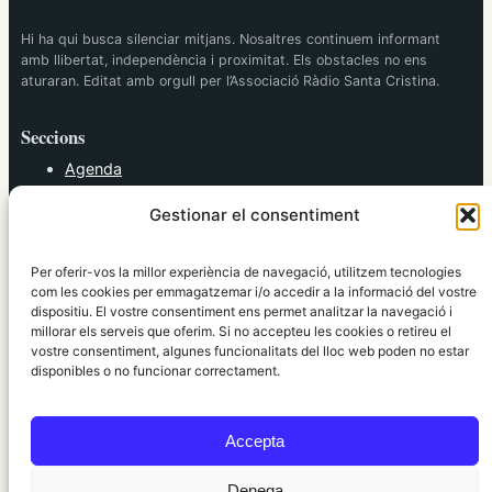
Hi ha qui busca silenciar mitjans. Nosaltres continuem informant
amb llibertat, independència i proximitat. Els obstacles no ens
aturaran. Editat amb orgull per l’Associació Ràdio Santa Cristina.
Seccions
Agenda
Cultura
Gestionar el consentiment
Diversos
Esports
Política
Per oferir-vos la millor experiència de navegació, utilitzem tecnologies
Societat
com les cookies per emmagatzemar i/o accedir a la informació del vostre
dispositiu. El vostre consentiment ens permet analitzar la navegació i
Tendències
millorar els serveis que oferim. Si no accepteu les cookies o retireu el
vostre consentiment, algunes funcionalitats del lloc web poden no estar
elRidaura.com
disponibles o no funcionar correctament.
Avís legal
Política de Privacitat
Accepta
Política de Cookies
Política Editorial
Denega