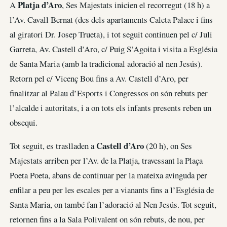
Platja d’Aro
A
, Ses Majestats inicien el recorregut (18 h) a
l’Av. Cavall Bernat (des dels apartaments Caleta Palace i fins
al giratori Dr. Josep Trueta), i tot seguit continuen pel c/ Juli
Garreta, Av. Castell d’Aro, c/ Puig S’Agoita i visita a Església
de Santa Maria (amb la tradicional adoració al nen Jesús).
Retorn pel c/ Vicenç Bou fins a Av. Castell d’Aro, per
finalitzar al Palau d’Esports i Congressos on són rebuts per
l’alcalde i autoritats, i a on tots els infants presents reben un
obsequi.
Castell d’Aro
Tot seguit, es traslladen a
(20 h), on Ses
Majestats arriben per l’Av. de la Platja, travessant la Plaça
Poeta Poeta, abans de continuar per la mateixa avinguda per
enfilar a peu per les escales per a vianants fins a l’Església de
Santa Maria, on també fan l’adoració al Nen Jesús. Tot seguit,
retornen fins a la Sala Polivalent on són rebuts, de nou, per