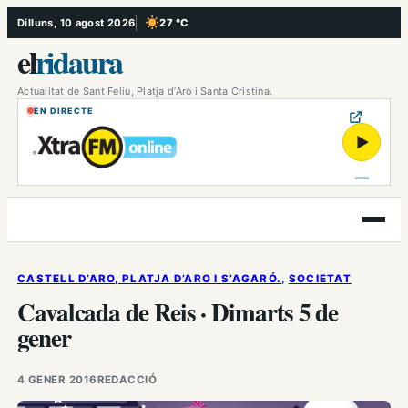
Vés
Dilluns, 10 agost 2026
27 °C
, Cel serè
al
el
ridaura
contingut
Actualitat de Sant Feliu, Platja d’Aro i Santa Cristina.
EN DIRECTE
▶
Obre
el
menú
CASTELL D’ARO, PLATJA D’ARO I S’AGARÓ.
, 
SOCIETAT
Cavalcada de Reis · Dimarts 5 de
gener
4 GENER 2016
REDACCIÓ