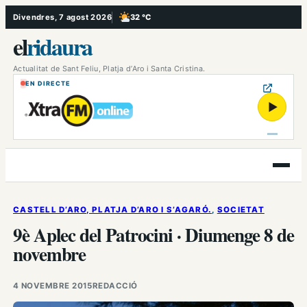
Vés
Divendres, 7 agost 2026
32 °C
, Poc ennuvolat
al
el
ridaura
contingut
Actualitat de Sant Feliu, Platja d’Aro i Santa Cristina.
EN DIRECTE
▶
Obre
el
menú
CASTELL D’ARO, PLATJA D’ARO I S’AGARÓ.
, 
SOCIETAT
9è Aplec del Patrocini · Diumenge 8 de
novembre
4 NOVEMBRE 2015
REDACCIÓ