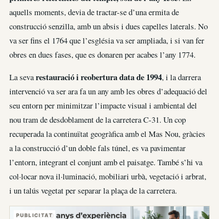
aquells moments, devia de tractar-se d’una ermita de
construcció senzilla, amb un absis i dues capelles laterals. No
va ser fins el 1764 que l’església va ser ampliada, i si van fer
obres en dues fases, que es donaren per acabes l’any 1774.
restauració i reobertura data de 1994
La seva
, i la darrera
intervenció va ser ara fa un any amb les obres d’adequació del
seu entorn per minimitzar l’impacte visual i ambiental del
nou tram de desdoblament de la carretera C-31. Un cop
recuperada la continuïtat geogràfica amb el Mas Nou, gràcies
a la construcció d’un doble fals túnel, es va pavimentar
l’entorn, integrant el conjunt amb el paisatge. També s’hi va
col·locar nova il·luminació, mobiliari urbà, vegetació i arbrat,
i un talús vegetat per separar la plaça de la carretera.
PUBLICITAT