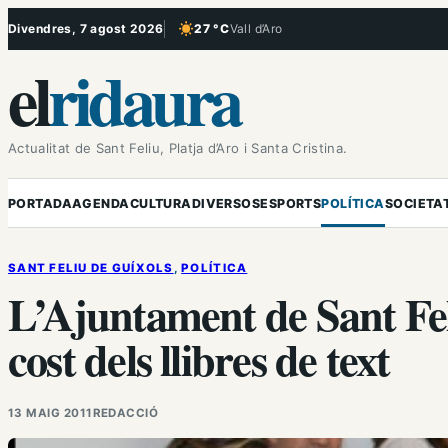
Vés
Divendres, 7 agost 2026
27 °C
Vall d’Aro
, Cel serè
al
el
ridaura
contingut
Actualitat de Sant Feliu, Platja d’Aro i Santa Cristina.
PORTADA
AGENDA
CULTURA
DIVERSOS
ESPORTS
POLÍTICA
SOCIETA
SANT FELIU DE GUÍXOLS
, 
POLÍTICA
L’Ajuntament de Sant Feli
cost dels llibres de text
13 MAIG 2011
REDACCIÓ