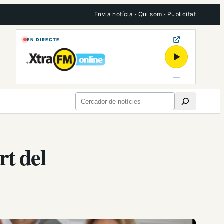
Envia notícia
·
Qui som
·
Publicitat
EN DIRECTE
▶
Cerca
rt del