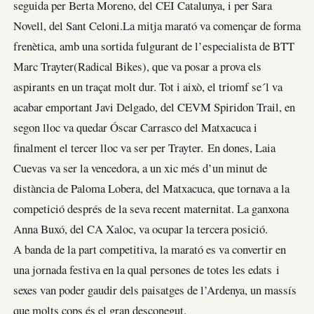
seguida per Berta Moreno, del CEI Catalunya, i per Sara
Novell, del Sant Celoni.La mitja marató va començar de forma
frenètica, amb una sortida fulgurant de l’especialista de BTT
Marc Trayter(Radical Bikes), que va posar a prova els
aspirants en un traçat molt dur. Tot i això, el triomf se´l va
acabar emportant Javi Delgado, del CEVM Spiridon Trail, en
segon lloc va quedar Óscar Carrasco del Matxacuca i
finalment el tercer lloc va ser per Trayter. En dones, Laia
Cuevas va ser la vencedora, a un xic més d’un minut de
distància de Paloma Lobera, del Matxacuca, que tornava a la
competició després de la seva recent maternitat. La ganxona
Anna Buxó, del CA Xaloc, va ocupar la tercera posició.
A banda de la part competitiva, la marató es va convertir en
una jornada festiva en la qual persones de totes les edats i
sexes van poder gaudir dels paisatges de l’Ardenya, un massís
que molts cops és el gran desconegut.