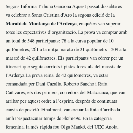
Segons Informa Tribuna Ganxona Aquest passat dissabte es
va celebrar a Santa Cristina d’Aro la segona edició de la
Marató de Muntanya de l’Ardenya
, en què es van superar
totes les expectatives d’organització. La prova va comptar amb
un total de 548 participants: 78 a la cursa popular de 10
quilòmetres, 261 a la mitja marató de 21 quilòmetrs i 209 a la
marató de 42 quilòmetres. Els participants van córrer per un
itinerari que seguia corriols i pistes forestals del massís de
l’Ardenya.La prova reina, de 42 quilòmetres, va estar
comandada per Dani Cazalla, Roberto Sancho i Rafa
Cañizares, els dos primers, corredors del Matxacuca, que van
arribar per aquest ordre a l’esprint, després de continuats
canvis de posició. Finalment, van creuar la línia d´arribada
amb l´espectacular temps de 3h5m49s. En la categoria
femenina, la més ràpida fou Olga Mankó, del UEC Anoia,