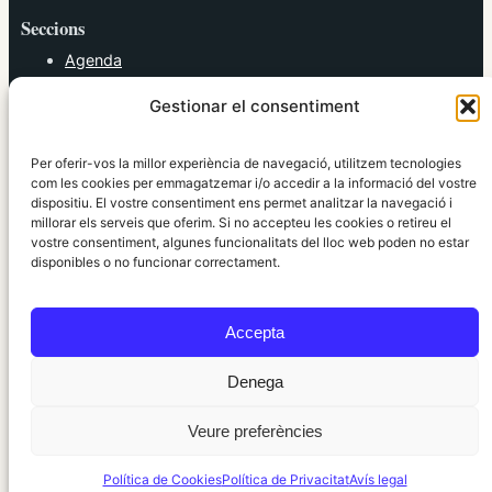
Seccions
Agenda
Cultura
Gestionar el consentiment
Diversos
Esports
Política
Per oferir-vos la millor experiència de navegació, utilitzem tecnologies
Societat
com les cookies per emmagatzemar i/o accedir a la informació del vostre
dispositiu. El vostre consentiment ens permet analitzar la navegació i
Tendències
millorar els serveis que oferim. Si no accepteu les cookies o retireu el
vostre consentiment, algunes funcionalitats del lloc web poden no estar
elRidaura.com
disponibles o no funcionar correctament.
Avís legal
Política de Privacitat
Accepta
Política de Cookies
Política Editorial
Denega
Veure preferències
© 2010 ~ 2026 elRidaura.com · Desenvolupat per
Internet Girona
Política de Cookies
Política de Privacitat
Avís legal
Informació local, clara i propera ·
Accés administració