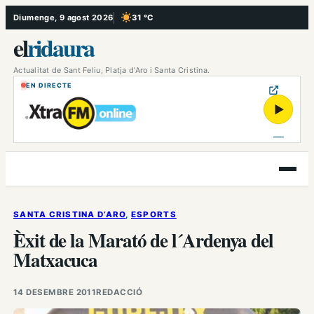
Vés
Diumenge, 9 agost 2026
31 °C
, Cel serè
al
el
ridaura
contingut
Actualitat de Sant Feliu, Platja d’Aro i Santa Cristina.
EN DIRECTE
▶
Obre
el
menú
SANTA CRISTINA D’ARO
, 
ESPORTS
Èxit de la Marató de l´Ardenya del
Matxacuca
14 DESEMBRE 2011
REDACCIÓ