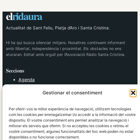
el
ridaura
Actualitat de Sant Feliu, Platja d’Aro i Santa Cristina.
Hi ha qui busca silenciar mitjans. Nosaltres continuem informant
amb llibertat, independència i proximitat. Els obstacles no ens
aturaran. Editat amb orgull per l’Associació Ràdio Santa Cristina.
Seccions
Agenda
Cultura
Gestionar el consentiment
Diversos
Esports
Política
Per oferir-vos la millor experiència de navegació, utilitzem tecnologies
Societat
com les cookies per emmagatzemar i/o accedir a la informació del vostre
dispositiu. El vostre consentiment ens permet analitzar la navegació i
Tendències
millorar els serveis que oferim. Si no accepteu les cookies o retireu el
vostre consentiment, algunes funcionalitats del lloc web poden no estar
elRidaura.com
disponibles o no funcionar correctament.