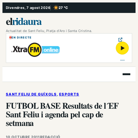
Vés
Divendres, 7 agost 2026
27 °C
, Cel serè
al
el
ridaura
contingut
Actualitat de Sant Feliu, Platja d’Aro i Santa Cristina.
EN DIRECTE
▶
Obre
el
menú
SANT FELIU DE GUÍXOLS
, 
ESPORTS
FUTBOL BASE Resultats de l´EF
Sant Feliu i agenda pel cap de
setmana
10 OCTUBRE 2011
REDACCIÓ