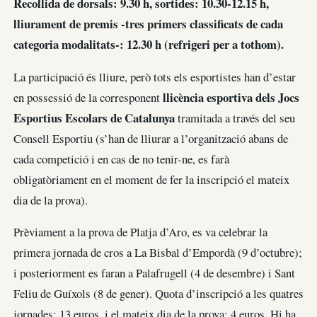
Recollida de dorsals: 9.30 h, sortides: 10.30-12.15 h,
lliurament de premis -tres primers classificats de cada
categoria modalitats-: 12.30 h (refrigeri per a tothom).
La participació és lliure, però tots els esportistes han d’estar
llicència esportiva dels Jocs
en possessió de la corresponent
Esportius Escolars de Catalunya
tramitada a través del seu
Consell Esportiu (s’han de lliurar a l’organització abans de
cada competició i en cas de no tenir-ne, es farà
obligatòriament en el moment de fer la inscripció el mateix
dia de la prova).
Prèviament a la prova de Platja d’Aro, es va celebrar la
primera jornada de cros a La Bisbal d’Empordà (9 d’octubre);
i posteriorment es faran a Palafrugell (4 de desembre) i Sant
Feliu de Guíxols (8 de gener). Quota d’inscripció a les quatres
jornades: 13 euros, i el mateix dia de la prova: 4 euros. Hi ha