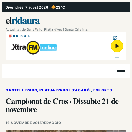
Vés
Divendres, 7 agost 2026
23 °C
, Cel serè
al
el
ridaura
contingut
Actualitat de Sant Feliu, Platja d’Aro i Santa Cristina.
EN DIRECTE
▶
Obre
el
menú
CASTELL D’ARO, PLATJA D’ARO I S’AGARÓ.
, 
ESPORTS
Campionat de Cros · Dissabte 21 de
novembre
16 NOVEMBRE 2015
REDACCIÓ