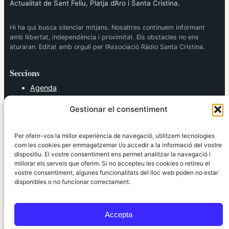
Actualitat de Sant Feliu, Platja d’Aro i Santa Cristina.
Hi ha qui busca silenciar mitjans. Nosaltres continuem informant
amb llibertat, independència i proximitat. Els obstacles no ens
aturaran. Editat amb orgull per l’Associació Ràdio Santa Cristina.
Seccions
Agenda
Cultura
Gestionar el consentiment
Diversos
Esports
Política
Per oferir-vos la millor experiència de navegació, utilitzem tecnologies
Societat
com les cookies per emmagatzemar i/o accedir a la informació del vostre
dispositiu. El vostre consentiment ens permet analitzar la navegació i
Tendències
millorar els serveis que oferim. Si no accepteu les cookies o retireu el
vostre consentiment, algunes funcionalitats del lloc web poden no estar
elRidaura.com
disponibles o no funcionar correctament.
Avís legal
Política de Privacitat
Accepta
Política de Cookies