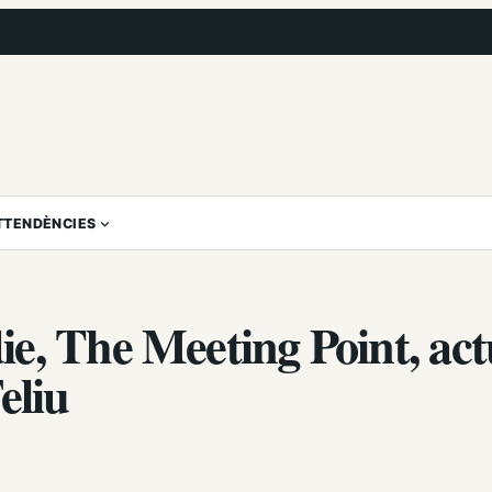
T
TENDÈNCIES
e, The Meeting Point, ac
eliu