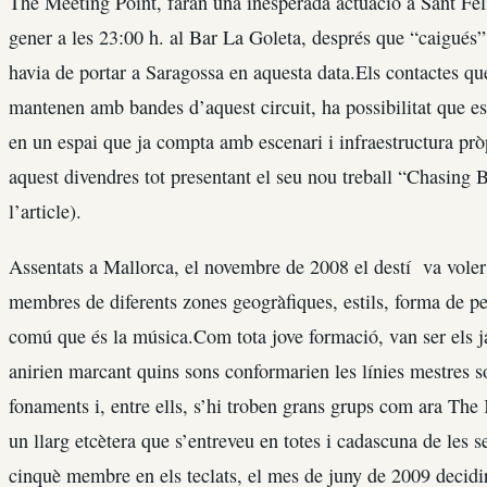
The Meeting Point, faran una inesperada actuació a Sant Fel
gener a les 23:00 h. al Bar La Goleta, després que “caigués” 
havia de portar a Saragossa en aquesta data.Els contactes que
mantenen amb bandes d’aquest circuit, ha possibilitat que es 
en un espai que ja compta amb escenari i infraestructura pr
aquest divendres tot presentant el seu nou treball “Chasing
l’article).
Assentats a Mallorca, el novembre de 2008 el destí va voler
membres de diferents zones geogràfiques, estils, forma de pe
comú que és la música.Com tota jove formació, van ser els j
anirien marcant quins sons conformarien les línies mestres so
fonaments i, entre ells, s’hi troben grans grups com ara The
un llarg etcètera que s’entreveu en totes i cadascuna de les
cinquè membre en els teclats, el mes de juny de 2009 decidi