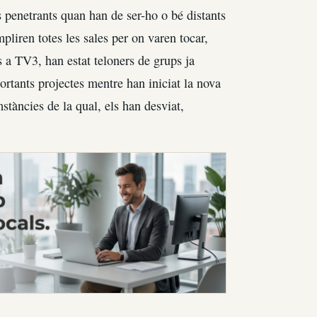
 penetrants quan han de ser-ho o bé distants
pliren totes les sales per on varen tocar,
s a TV3, han estat teloners de grups ja
rtants projectes mentre han iniciat la nova
mstàncies de la qual, els han desviat,