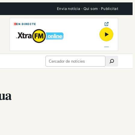
Envia notícia
·
Qui som
·
Publicitat
EN DIRECTE
▶
Cerca
tua