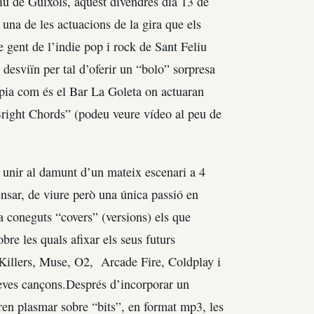
iu de Guíxols, aquest divendres dia 13 de
una de les actuacions de la gira que els
 gent de l’indie pop i rock de Sant Feliu
desviïn per tal d’oferir un “bolo” sorpresa
òpia com és el Bar La Goleta on actuaran
 Bright Chords” (podeu veure vídeo al peu de
 unir al damunt d’un mateix escenari a 4
nsar, de viure però una única passió en
a coneguts “covers” (versions) els que
bre les quals afixar els seus futurs
 Killers, Muse, O2, Arcade Fire, Coldplay i
 seves cançons.Després d’incorporar un
ren plasmar sobre “bits”, en format mp3, les