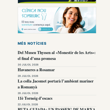
MÉS NOTÍCIES
Del Museu Thyssen al «Monestir de les Arts»:
el final d’una promesa
30 JULIOL 2026
Havaneres a Rosamar
29 JULIOL 2026
La colla Jacomet portarà l’ambient mariner
a Romanyà
28 JULIOL 2026
11è Torneig d’escacs
22 JULIOL 2026
RUTA GUIADA: UN PASSEIG DE MARXA