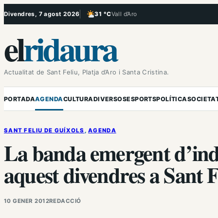
Vés
Divendres, 7 agost 2026
31 °C
Vall d’Aro
, Poc ennuvolat
al
el
ridaura
contingut
Actualitat de Sant Feliu, Platja d’Aro i Santa Cristina.
PORTADA
AGENDA
CULTURA
DIVERSOS
ESPORTS
POLÍTICA
SOCIETA
SANT FELIU DE GUÍXOLS
, 
AGENDA
La banda emergent d’indi
aquest divendres a Sant F
10 GENER 2012
REDACCIÓ