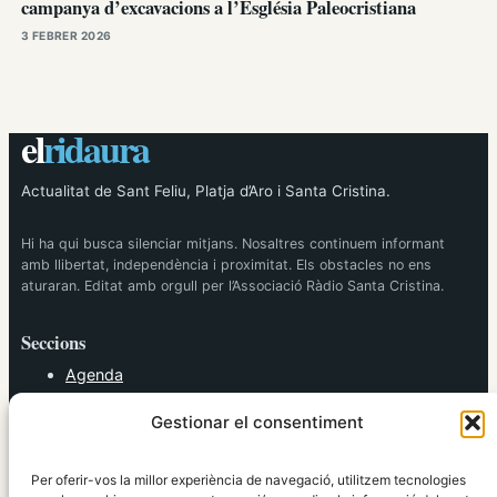
campanya d’excavacions a l’Església Paleocristiana
3 FEBRER 2026
el
ridaura
Actualitat de Sant Feliu, Platja d’Aro i Santa Cristina.
Hi ha qui busca silenciar mitjans. Nosaltres continuem informant
amb llibertat, independència i proximitat. Els obstacles no ens
aturaran. Editat amb orgull per l’Associació Ràdio Santa Cristina.
Seccions
Agenda
Cultura
Gestionar el consentiment
Diversos
Esports
Política
Per oferir-vos la millor experiència de navegació, utilitzem tecnologies
Societat