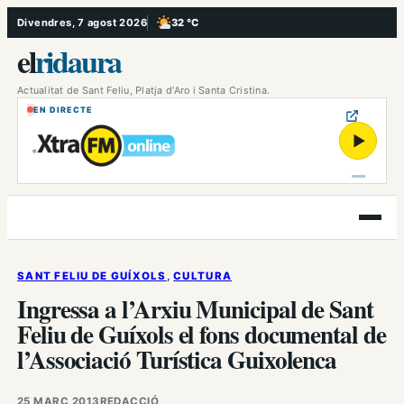
Vés
Divendres, 7 agost 2026
32 °C
, Poc ennuvolat
al
el
ridaura
contingut
Actualitat de Sant Feliu, Platja d’Aro i Santa Cristina.
EN DIRECTE
▶
Obre
el
menú
SANT FELIU DE GUÍXOLS
, 
CULTURA
Ingressa a l’Arxiu Municipal de Sant
Feliu de Guíxols el fons documental de
l’Associació Turística Guixolenca
25 MARÇ 2013
REDACCIÓ