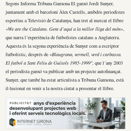
Segons Informa Tribuna Ganxona El ganxó Jordi Sunyer,
juntament amb el barceloní Àlex Castells, ambdós periodistes
esportius a Televisió de Catalunya, han tret al mercat el llibre
«We are the Catalans. Gent d´aquí a la millor lliga del món»
,
que narra l´experiència de futbolistes catalans a Anglaterra.
Aquesta és la segona experiència de Sunyer com a escriptor
futbolístic, després de «
Blaugrana, vermell, verd i carbassa.
El futbol a Sant Feliu de Guíxols 1985-1999″,
que l´any 2003
el periodista ganxó va publicar amb un projecte autofinançat.
Sunyer, que també ha estat articulista a Tribuna Ganxona, està
il·lusionat en venir a la nostra ciutat a presentar el llibre.
PUBLICITAT