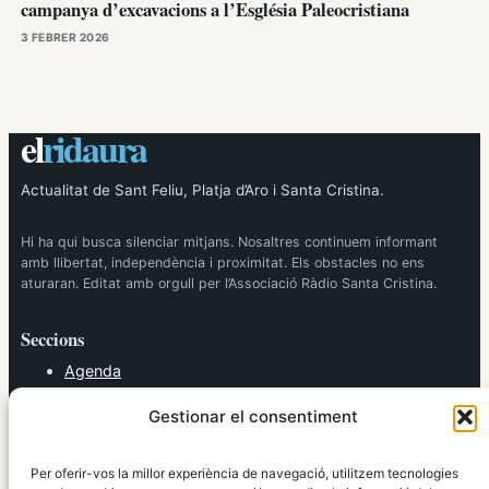
campanya d’excavacions a l’Església Paleocristiana
3 FEBRER 2026
el
ridaura
Actualitat de Sant Feliu, Platja d’Aro i Santa Cristina.
Hi ha qui busca silenciar mitjans. Nosaltres continuem informant
amb llibertat, independència i proximitat. Els obstacles no ens
aturaran. Editat amb orgull per l’Associació Ràdio Santa Cristina.
Seccions
Agenda
Cultura
Gestionar el consentiment
Diversos
Esports
Política
Per oferir-vos la millor experiència de navegació, utilitzem tecnologies