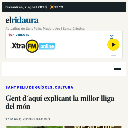
Vés
Divendres, 7 agost 2026
23 °C
, Cel serè
al
el
ridaura
contingut
Actualitat de Sant Feliu, Platja d’Aro i Santa Cristina.
EN DIRECTE
▶
Obre
el
menú
SANT FELIU DE GUÍXOLS
, 
CULTURA
Gent d´aquí explicant la millor lliga
del món
17 MARÇ 2013
REDACCIÓ