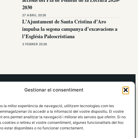
2030
27 ABRIL 2026
L’Ajuntament de Santa Cristina d’Aro
impulsa la segona campanya d’excavacions a
l’Església Paleocristiana
3 FEBRER 2026
elRidaura.com
Gestionar el consentiment
Avís legal
Política de Privacitat
os la millor experiència de navegació, utilitzem tecnologies com les
Política de Cookies
emmagatzemar i/o accedir a la informació del vostre dispositiu. El vostre
Política Editorial
 ens permet analitzar la navegació i millorar els serveis que oferim. Si no
 cookies o retireu el vostre consentiment, algunes funcionalitats del lloc
o estar disponibles o no funcionar correctament.