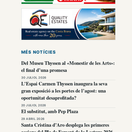
MÉS NOTÍCIES
Del Museu Thyssen al «Monestir de les Arts»:
el final d’una promesa
30 JULIOL 2026
L’Espai Carmen Thyssen inaugura la seva
gran exposició a les portes de l’agost: una
oportunitat desaprofitada?
20 JULIOL 2026
El substitut, amb Pep Plaza
29 ABRIL 2026
Santa Cristina d’Aro desplega les primeres
accions del Pla de Foment de la Lectura 2026-