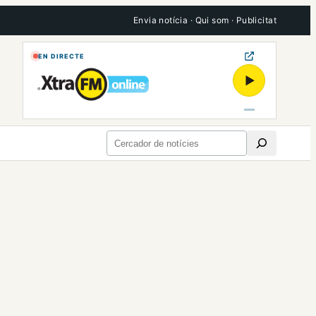
Envia notícia
·
Qui som
·
Publicitat
EN DIRECTE
▶
Cerca