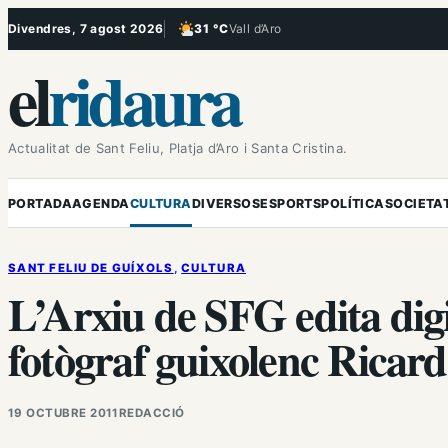
Vés
Divendres, 7 agost 2026
31 °C
Vall d’Aro
, Poc ennuvolat
al
el
ridaura
contingut
Actualitat de Sant Feliu, Platja d’Aro i Santa Cristina.
PORTADA
AGENDA
CULTURA
DIVERSOS
ESPORTS
POLÍTICA
SOCIETA
SANT FELIU DE GUÍXOLS
, 
CULTURA
L’Arxiu de SFG edita digit
fotògraf guixolenc Ricar
19 OCTUBRE 2011
REDACCIÓ