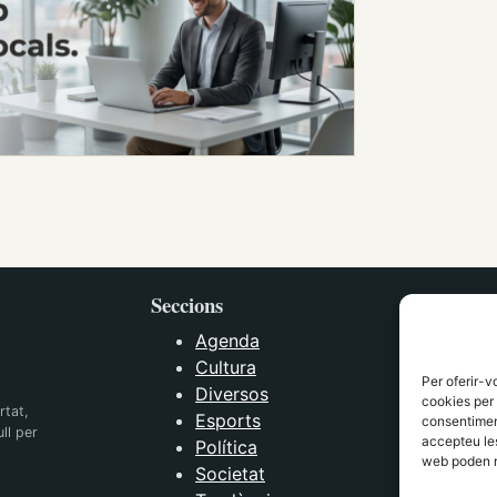
Seccions
Agenda
Cultura
Per oferir-v
Diversos
cookies per 
rtat,
Esports
consentiment
ll per
accepteu les
Política
web poden n
Societat