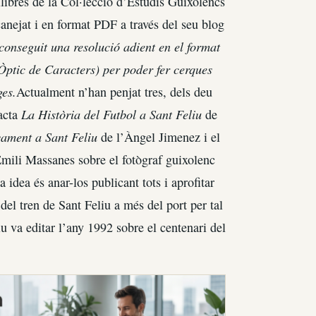
s llibres de la Col·lecció d’Estudis Guixolencs
canejat i en format PDF a través del seu blog
onseguit una resolució adient en el format
Òptic de Caracters) per poder fer cerques
ges.
Actualment n’han penjat tres, dels deu
La Història del Futbol a Sant Feliu
racta
de
yament a Sant Feliu
de l’Àngel Jimenez i el
mili Massanes sobre el fotògraf guixolenc
a idea és anar-los publicant tots i aprofitar
del tren de Sant Feliu a més del port per tal
iu va editar l’any 1992 sobre el centenari del