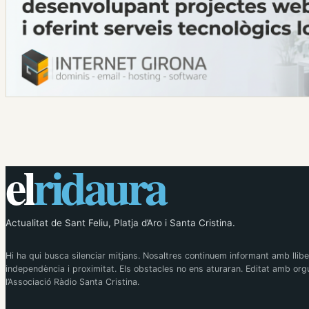
el
ridaura
Actualitat de Sant Feliu, Platja d’Aro i Santa Cristina.
Hi ha qui busca silenciar mitjans. Nosaltres continuem informant amb llibe
independència i proximitat. Els obstacles no ens aturaran. Editat amb orgu
l’Associació Ràdio Santa Cristina.