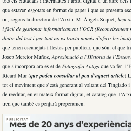
tots els ciutadans i internautes l’arxiu digital d’un altre del
que estaven esgotats en format de paper i que es presenta es
hem ac
on, segons la directora de l’Arxiu, M. Àngels Suquet,
i fàcil de gestionar informàticament l’OCR (Reconeixement 
dintre del text i per tant no es tracta només d’oferir les imat
que tenen escanejats i llestos per publicar, que són: el que t
Aproximació a l’Història de l’Ensen
Josep Mercior Muñoz,
Fotografia Antiga
que s’incorpora ara és el de
que va fer l’E
que podeu consultar al peu d’aquest article
Ricard Mur (
).L
tot el moviment que s’està generant al voltant del Tinglado i 
de reeditar, en el mateix format digital, el catàleg que l’Arx
tren que també es penjarà properamen.
PUBLICITAT