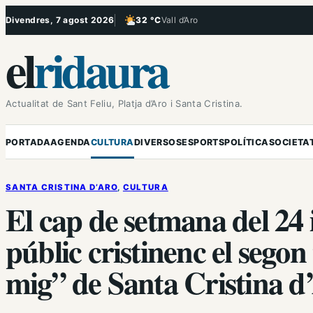
Vés
Divendres, 7 agost 2026
32 °C
Vall d’Aro
, Poc ennuvolat
al
el
ridaura
contingut
Actualitat de Sant Feliu, Platja d’Aro i Santa Cristina.
PORTADA
AGENDA
CULTURA
DIVERSOS
ESPORTS
POLÍTICA
SOCIETA
SANTA CRISTINA D’ARO
, 
CULTURA
El cap de setmana del 24 i
públic cristinenc el segon 
mig” de Santa Cristina d