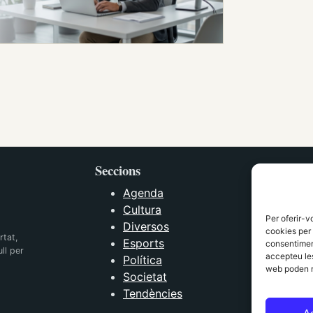
Seccions
Agenda
Cultura
Per oferir-v
Diversos
cookies per 
rtat,
Esports
consentiment
ll per
accepteu les
Política
web poden n
Societat
Tendències