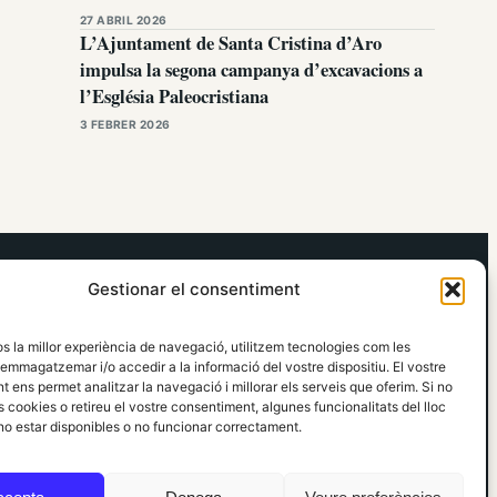
27 ABRIL 2026
L’Ajuntament de Santa Cristina d’Aro
impulsa la segona campanya d’excavacions a
l’Església Paleocristiana
3 FEBRER 2026
elRidaura.com
Gestionar el consentiment
Avís legal
Política de Privacitat
os la millor experiència de navegació, utilitzem tecnologies com les
Política de Cookies
emmagatzemar i/o accedir a la informació del vostre dispositiu. El vostre
Política Editorial
 ens permet analitzar la navegació i millorar els serveis que oferim. Si no
 cookies o retireu el vostre consentiment, algunes funcionalitats del lloc
o estar disponibles o no funcionar correctament.