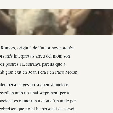
a Rumors, original de l’autor novaiorquès
ors més interpretats arreu del món; són
er postres i L’estranya parella que a
mb gran èxit en Joan Pera i en Paco Moran.
 deu personatges provoquen situacions
vetllen amb un final sorprenent per a
societat es reuneixen a casa d’un amic per
cobreixen que no hi ha personal de servei,