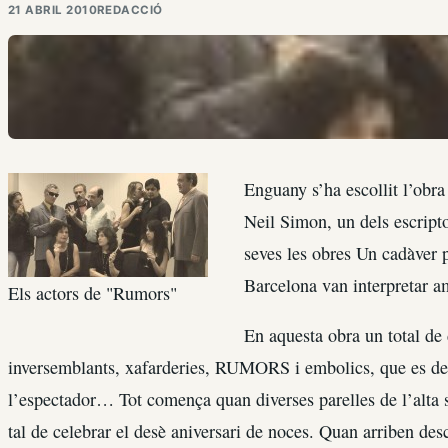
21 ABRIL 2010
REDACCIÓ
Enguany s’ha escollit l’obr
Neil Simon, un dels escript
seves les obres Un cadàver p
Barcelona van interpretar a
Els actors de "Rumors"
En aquesta obra un total de
inversemblants, xafarderies, RUMORS i embolics, que es des
l’espectador… Tot comença quan diverses parelles de l’alta 
tal de celebrar el desè aniversari de noces. Quan arriben des