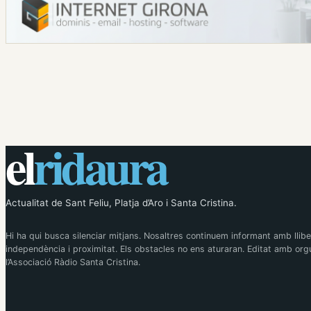
el
ridaura
Actualitat de Sant Feliu, Platja d’Aro i Santa Cristina.
Hi ha qui busca silenciar mitjans. Nosaltres continuem informant amb llibe
independència i proximitat. Els obstacles no ens aturaran. Editat amb orgu
l’Associació Ràdio Santa Cristina.