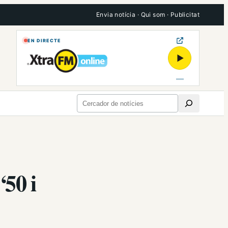
Envia notícia
·
Qui som
·
Publicitat
EN DIRECTE
▶
Cerca
“50 i