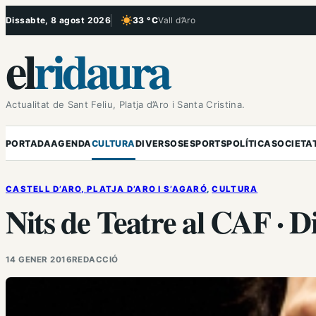
Vés
Dissabte, 8 agost 2026
33 °C
Vall d’Aro
, Cel serè
al
el
ridaura
contingut
Actualitat de Sant Feliu, Platja d’Aro i Santa Cristina.
PORTADA
AGENDA
CULTURA
DIVERSOS
ESPORTS
POLÍTICA
SOCIETA
CASTELL D’ARO, PLATJA D’ARO I S’AGARÓ
, 
CULTURA
Nits de Teatre al CAF · D
14 GENER 2016
REDACCIÓ