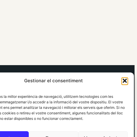
elRidaura.com
Gestionar el consentiment
Avís legal
Política de Privacitat
os la millor experiència de navegació, utilitzem tecnologies com les
Política de Cookies
emmagatzemar i/o accedir a la informació del vostre dispositiu. El vostre
Política Editorial
 ens permet analitzar la navegació i millorar els serveis que oferim. Si no
 cookies o retireu el vostre consentiment, algunes funcionalitats del lloc
o estar disponibles o no funcionar correctament.