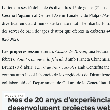
La tercera sessió del cicle és divendres 15 de gener (21 h)
Cecilia Paganini
al Centre l’Avenir Fanalenc de Platja d’Aro
divertida, en clau d’humor de la maternitat i l’embaràs. Entra
del servei de bar i de tapes d’autor que ofereix la cafeteria 
826 382).
properes sessions
Cosins de Tarzan
Les
seran:
, una lectura
Voilá! Camino a la felicidad
febrer),
amb Planeta Chinchilla
L’art de triar carxofes
Brunet (8 d’abril) i
amb Centrifugant (
compta amb la col·laboració de les regidories de Dinamitzaci
col·laboració del Departament de Cultura de la Generalitat d
PUBLICITAT