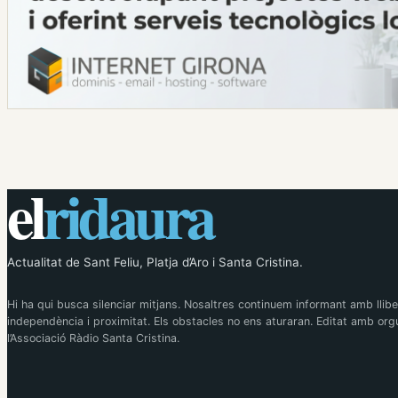
el
ridaura
Actualitat de Sant Feliu, Platja d’Aro i Santa Cristina.
Hi ha qui busca silenciar mitjans. Nosaltres continuem informant amb llibe
independència i proximitat. Els obstacles no ens aturaran. Editat amb orgu
l’Associació Ràdio Santa Cristina.