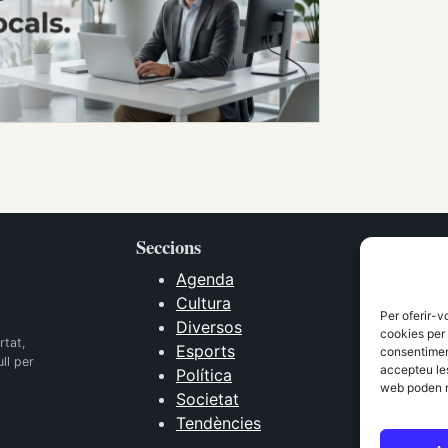
Seccions
Agenda
Cultura
Per oferir-v
Diversos
cookies per 
rtat,
Esports
consentiment
ll per
accepteu les
Política
web poden n
Societat
Tendències