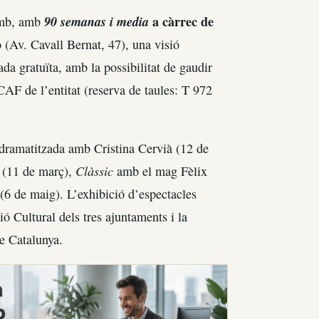
90 semanas i media
a càrrec de
 amb, amb
 (Av. Cavall Bernat, 47), una visió
da gratuïta, amb la possibilitat de gaudir
+CAF de l’entitat (reserva de taules: T 972
 dramatitzada amb Cristina Cervià (12 de
Clàssic
 (11 de març),
amb el mag Fèlix
6 de maig). L’exhibició d’espectacles
ó Cultural dels tres ajuntaments i la
e Catalunya.