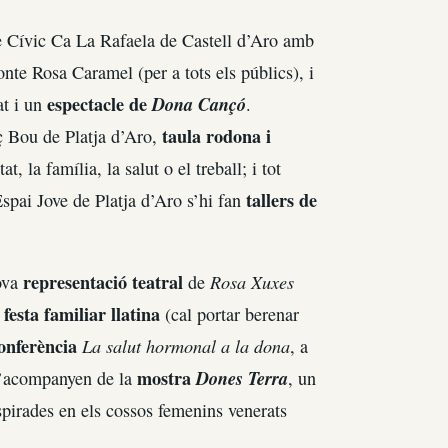
re Cívic Ca La Rafaela de Castell d’Aro amb
onte Rosa Caramel (per a tots els públics), i
espectacle de
Dona Cançó
at i un
.
taula rodona i
 Bou de Platja d’Aro,
 la família, la salut o el treball; i tot
tallers de
spai Jove de Platja d’Aro s’hi fan
representació teatral
Rosa Xuxes
ova
de
festa familiar llatina
,
(cal portar berenar
onferència
La salut hormonal a la dona
, a
mostra
Dones Terra
 s’acompanyen de la
, un
spirades en els cossos femenins venerats