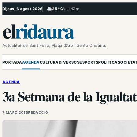
Vés
Dijous, 6 agost 2026
25 °C
Vall d’Aro
, Ennuvolat
al
el
ridaura
contingut
Actualitat de Sant Feliu, Platja d’Aro i Santa Cristina.
PORTADA
AGENDA
CULTURA
DIVERSOS
ESPORTS
POLÍTICA
SOCIETA
AGENDA
3a Setmana de la Igualtat 
7 MARÇ 2016
REDACCIÓ