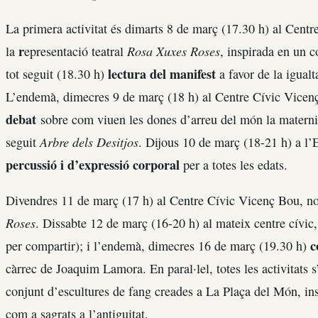
La primera activitat és dimarts 8 de març (17.30 h) al Cent
r
Rosa Xuxes Roses
la
epresentació teatral
, inspirada en un c
lectura del manifest
tot seguit (18.30 h)
a favor de la igualt
L’endemà, dimecres 9 de març (18 h) al Centre Cívic Vicenç
debat
sobre com viuen les dones d’arreu del món la maternitat,
Arbre dels Desitjos
seguit
. Dijous 10 de març (18-21 h) a l’E
percussió i d’expressió corporal
per a totes les edats.
Divendres 11 de març (17 h) al Centre Cívic Vicenç Bou, n
Roses
. Dissabte 12 de març (16-20 h) al mateix centre cívic
c
per compartir); i l’endemà, dimecres 16 de març (19.30 h)
càrrec de Joaquim Lamora. En paral·lel, totes les activitats
conjunt d’escultures de fang creades a La Plaça del Món, in
com a sagrats a l’antiguitat.