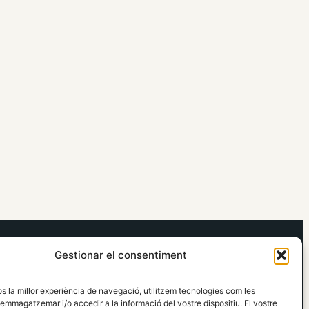
elRidaura.com
Gestionar el consentiment
Avís legal
Política de Privacitat
os la millor experiència de navegació, utilitzem tecnologies com les
Política de Cookies
emmagatzemar i/o accedir a la informació del vostre dispositiu. El vostre