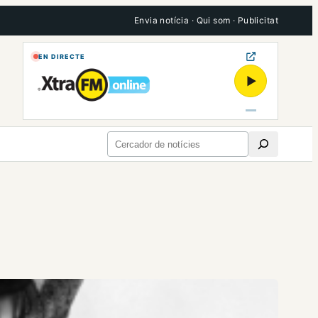
Envia notícia
·
Qui som
·
Publicitat
EN DIRECTE
▶
Cerca