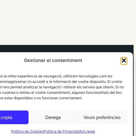
elRidaura.com
Gestionar el consentiment
Avís legal
Política de Privacitat
os la millor experiència de navegació, utilitzem tecnologies com les
Política de Cookies
emmagatzemar i/o accedir a la informació del vostre dispositiu. El vostre
Política Editorial
 ens permet analitzar la navegació i millorar els serveis que oferim. Si no
 cookies o retireu el vostre consentiment, algunes funcionalitats del lloc
o estar disponibles o no funcionar correctament.
ccepta
Denega
Veure preferències
Política de Cookies
Política de Privacitat
Avís legal