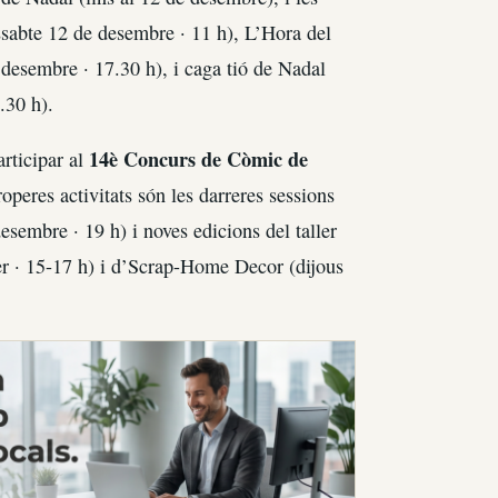
sabte 12 de desembre · 11 h), L’Hora del
 desembre · 17.30 h), i caga tió de Nadal
.30 h).
14è Concurs de Còmic de
rticipar al
roperes activitats són les darreres sessions
sembre · 19 h) i noves edicions del taller
er · 15-17 h) i d’Scrap-Home Decor (dijous