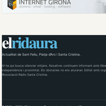
el
ridaura
Actualitat de Sant Feliu, Platja d’Aro i Santa Cristina.
Hi ha qui busca silenciar mitjans. Nosaltres continuem informant amb llibe
independència i proximitat. Els obstacles no ens aturaran. Editat amb orgu
l’Associació Ràdio Santa Cristina.