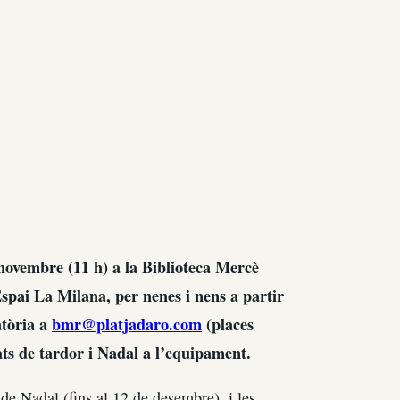
 novembre (11 h) a la Biblioteca Mercè
Espai La Milana, per nenes i nens a partir
atòria a
bmr@platjadaro.com
(places
ats de tardor i Nadal a l’equipament.
 de Nadal (fins al 12 de desembre), i les