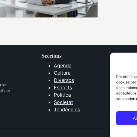
Seccions
Agenda
Cultura
Per oferir-v
Diversos
cookies per 
rtat,
Esports
consentiment
ll per
accepteu les
Política
web poden n
Societat
Tendències
A