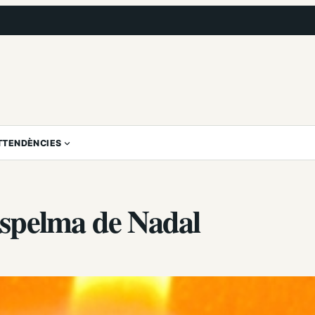
T
TENDÈNCIES
 espelma de Nadal