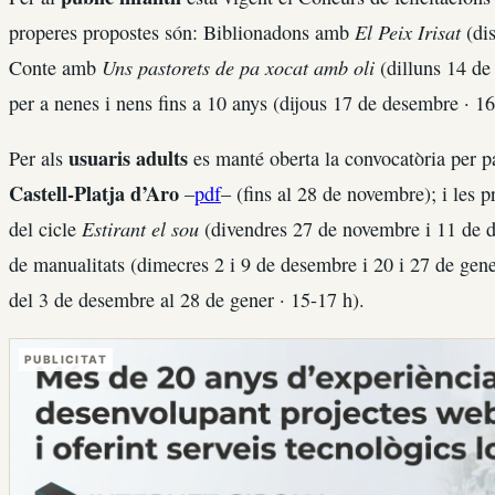
El Peix Irisat
properes propostes són: Biblionadons amb
(dis
Uns pastorets de pa xocat amb oli
Conte amb
(dilluns 14 de
per a nenes i nens fins a 10 anys (dijous 17 de desembre · 16
usuaris adults
Per als
es manté oberta la convocatòria per pa
Castell-Platja d’Aro
–
pdf
– (fins al 28 de novembre); i les p
Estirant el sou
del cicle
(divendres 27 de novembre i 11 de de
de manualitats (dimecres 2 i 9 de desembre i 20 i 27 de gen
del 3 de desembre al 28 de gener · 15-17 h).
PUBLICITAT