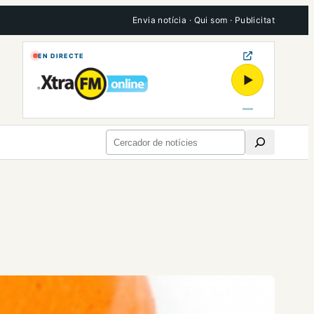
Envia notícia
·
Qui som
·
Publicitat
EN DIRECTE
▶
Cerca