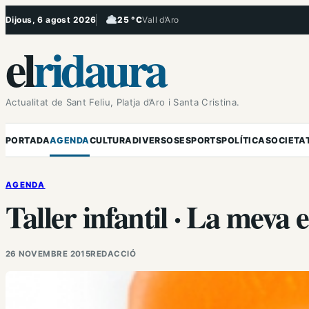
Vés
Dijous, 6 agost 2026
25 °C
Vall d’Aro
, Ennuvolat
al
el
ridaura
contingut
Actualitat de Sant Feliu, Platja d’Aro i Santa Cristina.
PORTADA
AGENDA
CULTURA
DIVERSOS
ESPORTS
POLÍTICA
SOCIETA
AGENDA
Taller infantil · La meva
26 NOVEMBRE 2015
REDACCIÓ