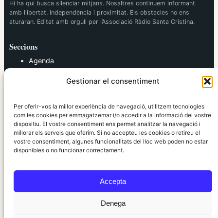
Hi ha qui busca silenciar mitjans. Nosaltres continuem informant
amb llibertat, independència i proximitat. Els obstacles no ens
aturaran. Editat amb orgull per l’Associació Ràdio Santa Cristina.
Seccions
Agenda
Cultura
Gestionar el consentiment
Diversos
Esports
Política
Per oferir-vos la millor experiència de navegació, utilitzem tecnologies
Societat
com les cookies per emmagatzemar i/o accedir a la informació del vostre
dispositiu. El vostre consentiment ens permet analitzar la navegació i
Tendències
millorar els serveis que oferim. Si no accepteu les cookies o retireu el
vostre consentiment, algunes funcionalitats del lloc web poden no estar
elRidaura.com
disponibles o no funcionar correctament.
Avís legal
Política de Privacitat
Accepta
Política de Cookies
Política Editorial
Denega