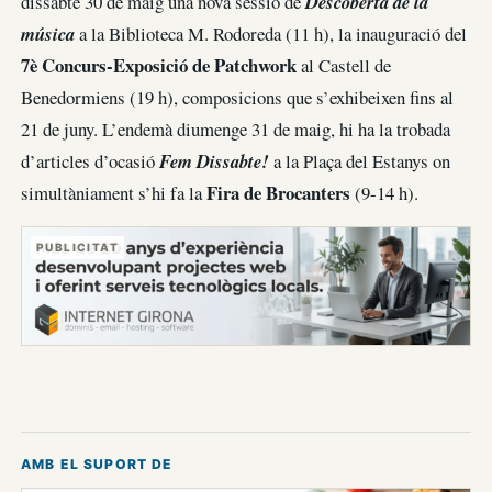
dissabte 30 de maig una nova sessió de
Descoberta de la
música
a la Biblioteca M. Rodoreda (11 h), la inauguració del
7è Concurs-Exposició de Patchwork
al Castell de
Benedormiens (19 h), composicions que s’exhibeixen fins al
21 de juny. L’endemà diumenge 31 de maig, hi ha la trobada
d’articles d’ocasió
Fem Dissabte!
a la Plaça del Estanys on
Fira de Brocanters
simultàniament s’hi fa la
(9-14 h).
PUBLICITAT
AMB EL SUPORT DE