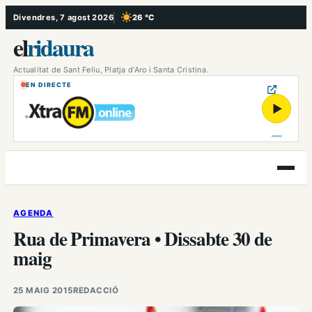
Vés
Divendres, 7 agost 2026
26 °C
, Cel serè
al
el
ridaura
contingut
Actualitat de Sant Feliu, Platja d’Aro i Santa Cristina.
EN DIRECTE
▶
Obre
el
menú
AGENDA
Rua de Primavera • Dissabte 30 de
maig
25 MAIG 2015
REDACCIÓ