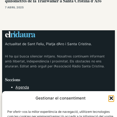
quilòmetres de la Trailwalker a Santa Cristina d’Aro
7 ABRIL 2025
el
ridaura
Actualitat de Sant Feliu, Platja d’Aro i Santa Cristina.
Hi ha qui busca silenciar mitjans. Nosaltres continuem informant
amb llibertat, independència i proximitat. Els obstacles no ens
aturaran. Editat amb orgull per l’Associació Ràdio Santa Cristina.
Seccions
Agenda
Cultura
Gestionar el consentiment
Diversos
Esports
Política
Per oferir-vos la millor experiència de navegació, utilitzem tecnologies
Societat
com les cookies per emmagatzemar i/o accedir a la informació del vostre