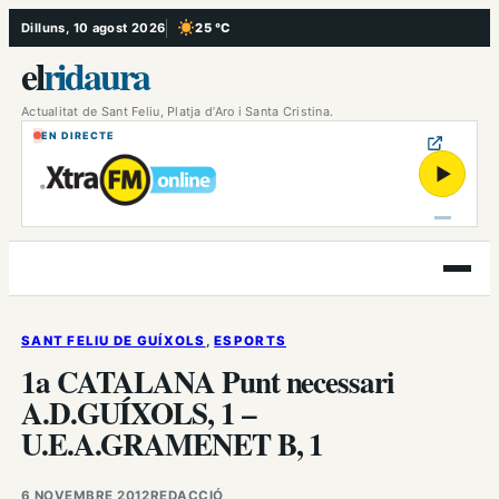
Vés
Dilluns, 10 agost 2026
25 °C
, Cel serè
al
el
ridaura
contingut
Actualitat de Sant Feliu, Platja d’Aro i Santa Cristina.
EN DIRECTE
▶
Obre
el
menú
SANT FELIU DE GUÍXOLS
, 
ESPORTS
1a CATALANA Punt necessari
A.D.GUÍXOLS, 1 –
U.E.A.GRAMENET B, 1
6 NOVEMBRE 2012
REDACCIÓ