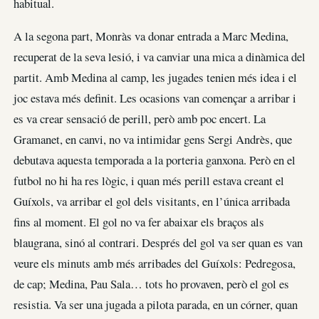
habitual.
A la segona part, Monràs va donar entrada a Marc Medina,
recuperat de la seva lesió, i va canviar una mica a dinàmica del
partit. Amb Medina al camp, les jugades tenien més idea i el
joc estava més definit. Les ocasions van començar a arribar i
es va crear sensació de perill, però amb poc encert. La
Gramanet, en canvi, no va intimidar gens Sergi Andrès, que
debutava aquesta temporada a la porteria ganxona. Però en el
futbol no hi ha res lògic, i quan més perill estava creant el
Guíxols, va arribar el gol dels visitants, en l’única arribada
fins al moment. El gol no va fer abaixar els braços als
blaugrana, sinó al contrari. Després del gol va ser quan es van
veure els minuts amb més arribades del Guíxols: Pedregosa,
de cap; Medina, Pau Sala… tots ho provaven, però el gol es
resistia. Va ser una jugada a pilota parada, en un córner, quan