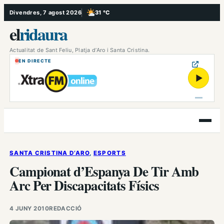
Vés
Divendres, 7 agost 2026
31 °C
, Poc ennuvolat
al
el
ridaura
contingut
Actualitat de Sant Feliu, Platja d’Aro i Santa Cristina.
EN DIRECTE
▶
Obre
el
menú
SANTA CRISTINA D’ARO
, 
ESPORTS
Campionat d’Espanya De Tir Amb
Arc Per Discapacitats Físics
4 JUNY 2010
REDACCIÓ