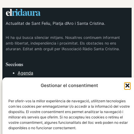
el
ridaura
Actualitat de Sant Feliu, Platja d’Aro i Santa Cristina.
Hi ha qui busca silenciar mitjans. Nosaltres continuem informant
amb llibertat, independència i proximitat. Els obstacles no ens
aturaran. Editat amb orgull per l’Associació Ràdio Santa Cristina.
Seccions
Agenda
Cultura
Gestionar el consentiment
Diversos
Esports
Política
Per oferir-vos la millor experiència de navegació, utilitzem tecnologies
Societat
com les cookies per emmagatzemar i/o accedir a la informació del vostre
dispositiu. El vostre consentiment ens permet analitzar la navegació i
Tendències
millorar els serveis que oferim. Si no accepteu les cookies o retireu el
vostre consentiment, algunes funcionalitats del lloc web poden no estar
elRidaura.com
disponibles o no funcionar correctament.