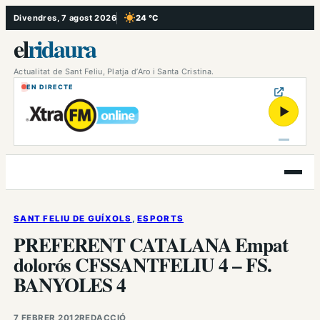
Vés
Divendres, 7 agost 2026
24 °C
, Cel serè
al
el
ridaura
contingut
Actualitat de Sant Feliu, Platja d’Aro i Santa Cristina.
EN DIRECTE
▶
Obre
el
menú
SANT FELIU DE GUÍXOLS
, 
ESPORTS
PREFERENT CATALANA Empat
dolorós CFSSANTFELIU 4 – FS.
BANYOLES 4
7 FEBRER 2012
REDACCIÓ