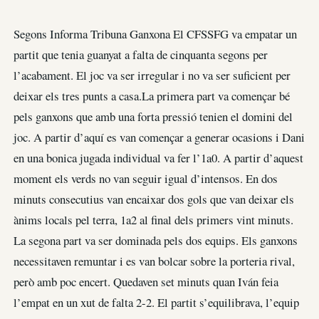
Segons Informa Tribuna Ganxona El CFSSFG va empatar un
partit que tenia guanyat a falta de cinquanta segons per
l’acabament. El joc va ser irregular i no va ser suficient per
deixar els tres punts a casa.La primera part va començar bé
pels ganxons que amb una forta pressió tenien el domini del
joc. A partir d’aquí es van començar a generar ocasions i Dani
en una bonica jugada individual va fer l’1a0. A partir d’aquest
moment els verds no van seguir igual d’intensos. En dos
minuts consecutius van encaixar dos gols que van deixar els
ànims locals pel terra, 1a2 al final dels primers vint minuts.
La segona part va ser dominada pels dos equips. Els ganxons
necessitaven remuntar i es van bolcar sobre la porteria rival,
però amb poc encert. Quedaven set minuts quan Iván feia
l’empat en un xut de falta 2-2. El partit s’equilibrava, l’equip