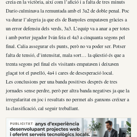
creia en la victòria, així com l’afició i a falta de tres minuts
Darío culminava la remuntada amb el 3a2 de doble penal. Poc
va durar l’alegria ja que els de Banyoles empataven gràcies a
un error defensiu dels verds, 3a3. L’equip va a anar a per totes
i amb porter jugador Iván feia el 4a3 a cinquanta segons pel
final. Calia assegurar els punts, però no va poder ser. Potser
falta de tensió, d’intensitat, mala sort… la qüestió és que a
trenta segons pel final els visitants empataven i deixaven
glaçat tot el pavelló, 4a4 i cares de desesperació local.
Les conclusions per una banda positives després de tres
jornades sense perdre, però per altra banda negatives ja que la
irregularitat en joc i resultats no permet als ganxons créixer a
la classificació, cal seguir treballant.
PUBLICITAT