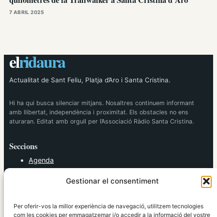
7 ABRIL 2025
el
ridaura
Actualitat de Sant Feliu, Platja d’Aro i Santa Cristina.
Hi ha qui busca silenciar mitjans. Nosaltres continuem informant
amb llibertat, independència i proximitat. Els obstacles no ens
aturaran. Editat amb orgull per l’Associació Ràdio Santa Cristina.
Seccions
Agenda
Cultura
Gestionar el consentiment
Diversos
Esports
Política
Per oferir-vos la millor experiència de navegació, utilitzem tecnologies
Societat
com les cookies per emmagatzemar i/o accedir a la informació del vostre