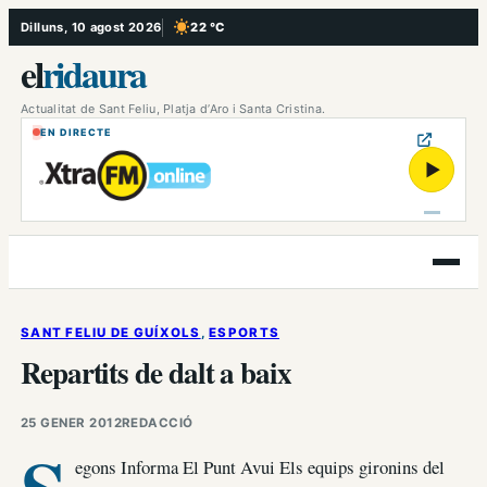
Vés
Dilluns, 10 agost 2026
22 °C
, Cel serè
al
el
ridaura
contingut
Actualitat de Sant Feliu, Platja d’Aro i Santa Cristina.
EN DIRECTE
▶
Obre
el
menú
SANT FELIU DE GUÍXOLS
, 
ESPORTS
Repartits de dalt a baix
25 GENER 2012
REDACCIÓ
egons Informa El Punt Avui Els equips gironins del