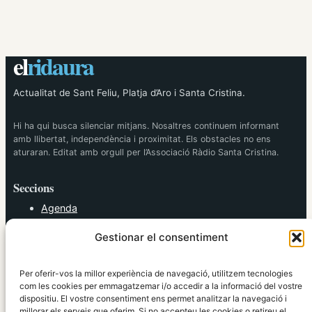
el
ridaura
Actualitat de Sant Feliu, Platja d’Aro i Santa Cristina.
Hi ha qui busca silenciar mitjans. Nosaltres continuem informant
amb llibertat, independència i proximitat. Els obstacles no ens
aturaran. Editat amb orgull per l’Associació Ràdio Santa Cristina.
Seccions
Agenda
Cultura
Gestionar el consentiment
Diversos
Esports
Política
Per oferir-vos la millor experiència de navegació, utilitzem tecnologies
Societat
com les cookies per emmagatzemar i/o accedir a la informació del vostre
dispositiu. El vostre consentiment ens permet analitzar la navegació i
Tendències
millorar els serveis que oferim. Si no accepteu les cookies o retireu el