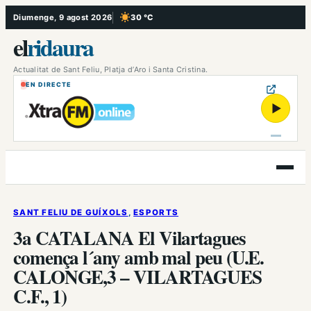
Vés
Diumenge, 9 agost 2026
30 °C
, Cel serè
al
el
ridaura
contingut
Actualitat de Sant Feliu, Platja d’Aro i Santa Cristina.
EN DIRECTE
▶
Obre
el
menú
SANT FELIU DE GUÍXOLS
, 
ESPORTS
3a CATALANA El Vilartagues
comença l´any amb mal peu (U.E.
CALONGE,3 – VILARTAGUES
C.F., 1)