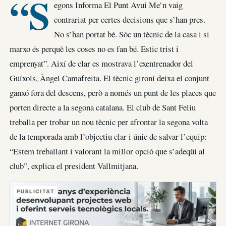
“S
egons Informa El Punt Avui Me’n vaig
contrariat per certes decisions que s’han pres.
No s’han portat bé. Sóc un tècnic de la casa i si
marxo és perquè les coses no es fan bé. Estic trist i
emprenyat”. Així de clar es mostrava l’exentrenador del
Guíxols, Àngel Camafreita. El tècnic gironí deixa el conjunt
ganxó fora del descens, però a només un punt de les places que
porten directe a la segona catalana. El club de Sant Feliu
treballa per trobar un nou tècnic per afrontar la segona volta
de la temporada amb l’objectiu clar i únic de salvar l’equip:
“Estem treballant i valorant la millor opció que s’adeqüi al
club”, explica el president Vallmitjana.
PUBLICITAT