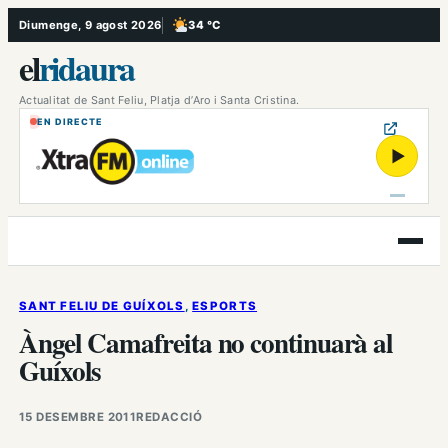
Vés
Diumenge, 9 agost 2026
34 °C
, Poc ennuvolat
al
el
ridaura
contingut
Actualitat de Sant Feliu, Platja d’Aro i Santa Cristina.
EN DIRECTE
▶
Obre
el
menú
SANT FELIU DE GUÍXOLS
, 
ESPORTS
Àngel Camafreita no continuarà al
Guíxols
15 DESEMBRE 2011
REDACCIÓ