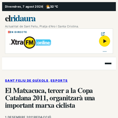
Vés
Divendres, 7 agost 2026
32 °C
, Poc ennuvolat
al
el
ridaura
contingut
Actualitat de Sant Feliu, Platja d’Aro i Santa Cristina.
EN DIRECTE
▶
Obre
el
menú
SANT FELIU DE GUÍXOLS
, 
ESPORTS
El Matxacuca, tercer a la Copa
Catalana 2011, organitzarà una
important marxa ciclista
1 DESEMBRE 2011
REDACCIÓ