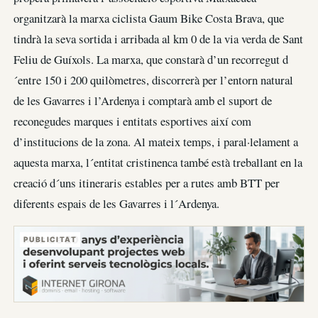
organitzarà la marxa ciclista Gaum Bike Costa Brava, que
tindrà la seva sortida i arribada al km 0 de la via verda de Sant
Feliu de Guíxols. La marxa, que constarà d’un recorregut d
´entre 150 i 200 quilòmetres, discorrerà per l’entorn natural
de les Gavarres i l’Ardenya i comptarà amb el suport de
reconegudes marques i entitats esportives així com
d’institucions de la zona. Al mateix temps, i paral·lelament a
aquesta marxa, l´entitat cristinenca també està treballant en la
creació d´uns itineraris estables per a rutes amb BTT per
diferents espais de les Gavarres i l´Ardenya.
PUBLICITAT