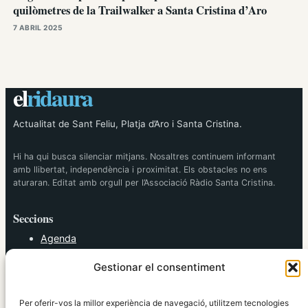
quilòmetres de la Trailwalker a Santa Cristina d’Aro
7 ABRIL 2025
el
ridaura
Actualitat de Sant Feliu, Platja d’Aro i Santa Cristina.
Hi ha qui busca silenciar mitjans. Nosaltres continuem informant
amb llibertat, independència i proximitat. Els obstacles no ens
aturaran. Editat amb orgull per l’Associació Ràdio Santa Cristina.
Seccions
Agenda
Cultura
Gestionar el consentiment
Diversos
Esports
Política
Per oferir-vos la millor experiència de navegació, utilitzem tecnologies