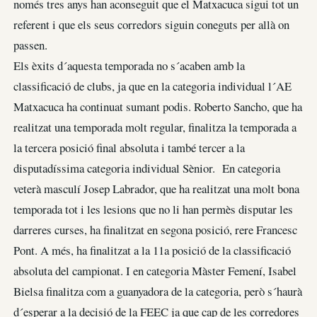
només tres anys han aconseguit que el Matxacuca sigui tot un
referent i que els seus corredors siguin coneguts per allà on
passen.
Els èxits d´aquesta temporada no s´acaben amb la
classificació de clubs, ja que en la categoria individual l´AE
Matxacuca ha continuat sumant podis. Roberto Sancho, que ha
realitzat una temporada molt regular, finalitza la temporada a
la tercera posició final absoluta i també tercer a la
disputadíssima categoria individual Sènior. En categoria
veterà masculí Josep Labrador, que ha realitzat una molt bona
temporada tot i les lesions que no li han permès disputar les
darreres curses, ha finalitzat en segona posició, rere Francesc
Pont. A més, ha finalitzat a la 11a posició de la classificació
absoluta del campionat. I en categoria Màster Femení, Isabel
Bielsa finalitza com a guanyadora de la categoria, però s´haurà
d´esperar a la decisió de la FEEC ja que cap de les corredores