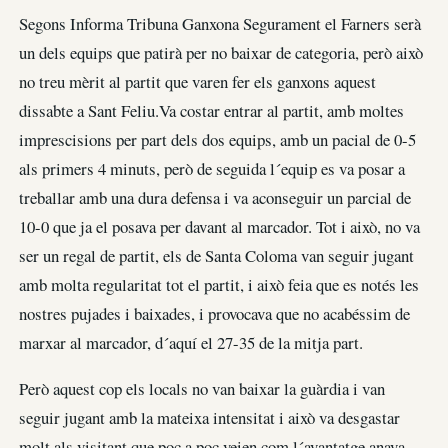
Segons Informa Tribuna Ganxona Segurament el Farners serà
un dels equips que patirà per no baixar de categoria, però això
no treu mèrit al partit que varen fer els ganxons aquest
dissabte a Sant Feliu.Va costar entrar al partit, amb moltes
imprescisions per part dels dos equips, amb un pacial de 0-5
als primers 4 minuts, però de seguida l´equip es va posar a
treballar amb una dura defensa i va aconseguir un parcial de
10-0 que ja el posava per davant al marcador. Tot i això, no va
ser un regal de partit, els de Santa Coloma van seguir jugant
amb molta regularitat tot el partit, i això feia que es notés les
nostres pujades i baixades, i provocava que no acabéssim de
marxar al marcador, d´aquí el 27-35 de la mitja part.
Però aquest cop els locals no van baixar la guàrdia i van
seguir jugant amb la mateixa intensitat i això va desgastar
molt als visitant que poc a poc veien com l´avantatge anava