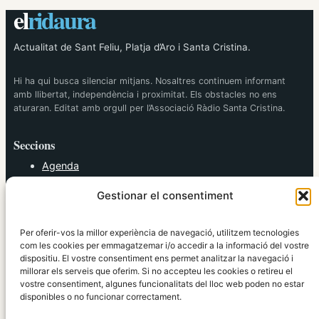
el
ridaura
Actualitat de Sant Feliu, Platja d’Aro i Santa Cristina.
Hi ha qui busca silenciar mitjans. Nosaltres continuem informant
amb llibertat, independència i proximitat. Els obstacles no ens
aturaran. Editat amb orgull per l’Associació Ràdio Santa Cristina.
Seccions
Agenda
Cultura
Gestionar el consentiment
Diversos
Esports
Política
Per oferir-vos la millor experiència de navegació, utilitzem tecnologies
Societat
com les cookies per emmagatzemar i/o accedir a la informació del vostre
dispositiu. El vostre consentiment ens permet analitzar la navegació i
Tendències
millorar els serveis que oferim. Si no accepteu les cookies o retireu el
vostre consentiment, algunes funcionalitats del lloc web poden no estar
elRidaura.com
disponibles o no funcionar correctament.