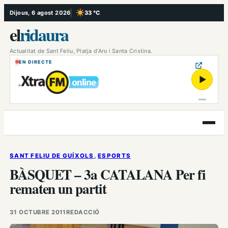
Vés
Dijous, 6 agost 2026
33 °C
, Cel serè
al
el
ridaura
contingut
Actualitat de Sant Feliu, Platja d’Aro i Santa Cristina.
EN DIRECTE
▶
Obre
el
menú
SANT FELIU DE GUÍXOLS
, 
ESPORTS
BÀSQUET – 3a CATALANA Per fi
rematen un partit
31 OCTUBRE 2011
REDACCIÓ