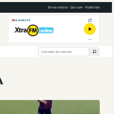
Envia notícia
·
Qui som
·
Publicitat
EN DIRECTE
▶
Cerca
A