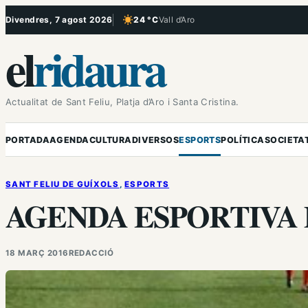
Vés
Divendres, 7 agost 2026
24 °C
Vall d’Aro
, Cel serè
al
el
ridaura
contingut
Actualitat de Sant Feliu, Platja d’Aro i Santa Cristina.
PORTADA
AGENDA
CULTURA
DIVERSOS
ESPORTS
POLÍTICA
SOCIETA
SANT FELIU DE GUÍXOLS
, 
ESPORTS
AGENDA ESPORTIVA 
18 MARÇ 2016
REDACCIÓ