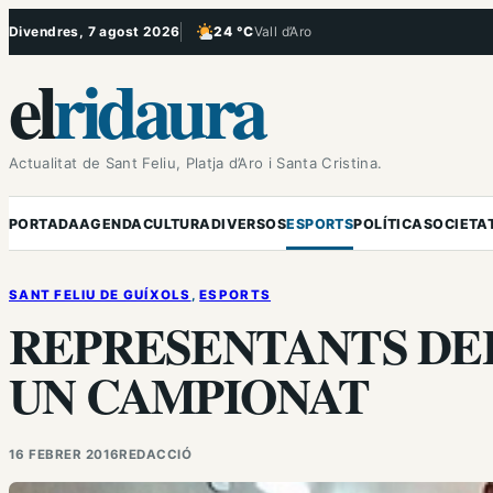
Vés
Divendres, 7 agost 2026
24 °C
Vall d’Aro
, Poc ennuvolat
al
el
ridaura
contingut
Actualitat de Sant Feliu, Platja d’Aro i Santa Cristina.
PORTADA
AGENDA
CULTURA
DIVERSOS
ESPORTS
POLÍTICA
SOCIETA
SANT FELIU DE GUÍXOLS
, 
ESPORTS
REPRESENTANTS DEL
UN CAMPIONAT
16 FEBRER 2016
REDACCIÓ