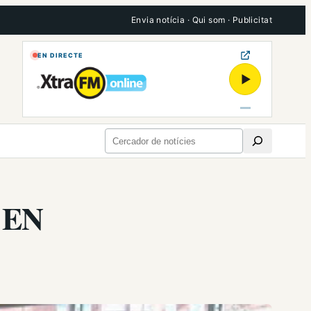
Envia notícia
·
Qui som
·
Publicitat
EN DIRECTE
▶
Cerca
 EN