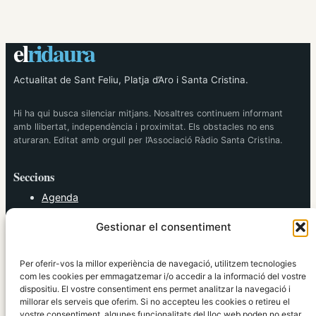
el
ridaura
Actualitat de Sant Feliu, Platja d’Aro i Santa Cristina.
Hi ha qui busca silenciar mitjans. Nosaltres continuem informant
amb llibertat, independència i proximitat. Els obstacles no ens
aturaran. Editat amb orgull per l’Associació Ràdio Santa Cristina.
Seccions
Agenda
Cultura
Gestionar el consentiment
Diversos
Esports
Política
Per oferir-vos la millor experiència de navegació, utilitzem tecnologies
Societat
com les cookies per emmagatzemar i/o accedir a la informació del vostre
dispositiu. El vostre consentiment ens permet analitzar la navegació i
Tendències
millorar els serveis que oferim. Si no accepteu les cookies o retireu el
vostre consentiment, algunes funcionalitats del lloc web poden no estar