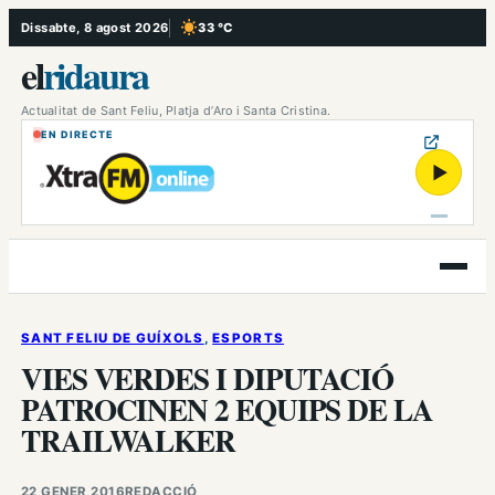
Vés
Dissabte, 8 agost 2026
33 °C
, Cel serè
al
el
ridaura
contingut
Actualitat de Sant Feliu, Platja d’Aro i Santa Cristina.
EN DIRECTE
▶
Obre
el
menú
SANT FELIU DE GUÍXOLS
, 
ESPORTS
VIES VERDES I DIPUTACIÓ
PATROCINEN 2 EQUIPS DE LA
TRAILWALKER
22 GENER 2016
REDACCIÓ