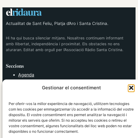
el
ridaura
Actualitat de Sant Feliu, Platja d’Aro i Santa Cristina.
Hi ha qui busca silenciar mitjans. Nosaltres continuem informant
amb llibertat, independència i proximitat. Els obstacles no ens
aturaran. Editat amb orgull per l’Associació Ràdio Santa Cristina.
Seccions
Agenda
Cultura
Gestionar el consentiment
Diversos
Esports
Política
Per oferir-vos la millor experiència de navegació, utilitzem tecnologies
Societat
com les cookies per emmagatzemar i/o accedir a la informació del vostre
dispositiu. El vostre consentiment ens permet analitzar la navegació i
Tendències
millorar els serveis que oferim. Si no accepteu les cookies o retireu el
vostre consentiment, algunes funcionalitats del lloc web poden no estar
elRidaura.com
disponibles o no funcionar correctament.