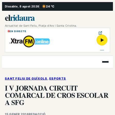
Vés
Dissabte, 8 agost 2026
24 °C
, Cel serè
al
el
ridaura
contingut
Actualitat de Sant Feliu, Platja d’Aro i Santa Cristina.
EN DIRECTE
▶
Obre
el
menú
SANT FELIU DE GUÍXOLS
, 
ESPORTS
I V JORNADA CIRCUIT
COMARCAL DE CROS ESCOLAR
A SFG
15 GENER 2016
REDACCIÓ